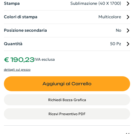
Stampa
Sublimazione (40 X 1700)
Colori di stampa
Multicolore
Posizione secondaria
No
Quantità
50 Pz
€ 190,23
IVA esclusa
dettagli sul prezzo
Aggiungi al Carrello
Richiedi Bozza Grafica
Ricevi Preventivo PDF