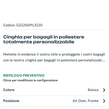
Codice: GZ22041PL3220
Cinghia per bagagli in poliestere
totalmente personalizzabile
Mettete in evidenza il vostro stile e proteggete i vostri bagagli
con la nostra cinghia per bagagli in poliestere personalizzabile.
Con una stampa sublimata su entrambi i lati, consente di
mettere in risalto il vostro marchio e di offrire un gadget unico
RIEPILOGO PREVENTIVO
per le aziende. Realizzato in resistente poliestere, assicura
Clicca per modificare la configurazione
non solo originalità, ma anche un livello aggiunto di sicurezza
ai vostri bagagli. Distintiva e pratica, è un dono perfetto per
Colore
Bianco
chi viaggia spesso.
Posizione
All Over, Fronte