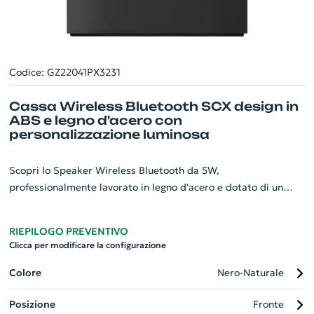
Codice: GZ22041PX3231
Cassa Wireless Bluetooth SCX design in
ABS e legno d'acero con
personalizzazione luminosa
Scopri lo Speaker Wireless Bluetooth da 5W,
professionalmente lavorato in legno d'acero e dotato di un
logo luminoso per un tocco personalizzato. Il suo aspetto
attrattivo si unisce a una tecnologia di punta che prevede una
RIEPILOGO PREVENTIVO
doppia uscita audio offrendo una qualità sonora eccezionale.
Clicca per modificare la configurazione
Ha anche un microfono incorporato e consente chiamate in
conferenza. Con una capacità di 800 mAh e frequenza di 50 Hz
Colore
Nero-Naturale
- 20 KHz, offre un'ottima performance. Il peso netto di 152
Posizione
Fronte
grammi e le dimensioni di 91 x 58 mm lo rendono portatile e