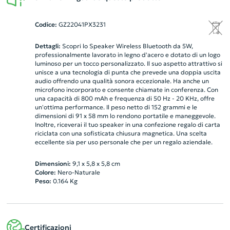
Codice:
GZ22041PX3231
Dettagli:
Scopri lo Speaker Wireless Bluetooth da 5W,
professionalmente lavorato in legno d'acero e dotato di un logo
luminoso per un tocco personalizzato. Il suo aspetto attrattivo si
unisce a una tecnologia di punta che prevede una doppia uscita
audio offrendo una qualità sonora eccezionale. Ha anche un
microfono incorporato e consente chiamate in conferenza. Con
una capacità di 800 mAh e frequenza di 50 Hz - 20 KHz, offre
un'ottima performance. Il peso netto di 152 grammi e le
dimensioni di 91 x 58 mm lo rendono portatile e maneggevole.
Inoltre, riceverai il tuo speaker in una confezione regalo di carta
riciclata con una sofisticata chiusura magnetica. Una scelta
eccellente sia per uso personale che per un regalo aziendale.
Dimensioni:
9,1 x 5,8 x 5,8 cm
Colore:
Nero-Naturale
Peso:
0.164
Kg
Certificazioni