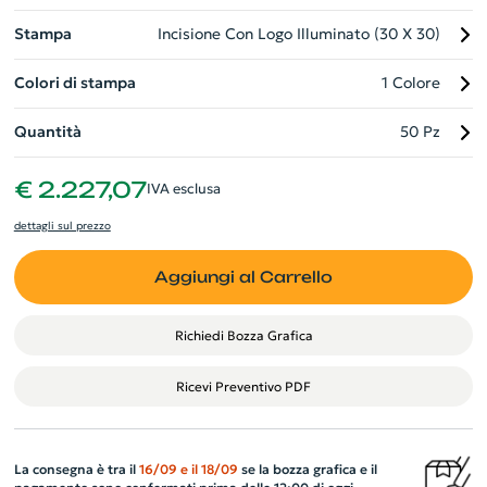
maneggevole. Inoltre, riceverai il tuo speaker in una confezione
Stampa
Incisione Con Logo Illuminato (30 X 30)
regalo di carta riciclata con una sofisticata chiusura
magnetica. Una scelta eccellente sia per uso personale che per
Colori di stampa
1 Colore
un regalo aziendale.
Quantità
50 Pz
€ 2.227,07
IVA esclusa
dettagli sul prezzo
Aggiungi al Carrello
Richiedi Bozza Grafica
Ricevi Preventivo PDF
La consegna è tra il
16/09
e il
18/09
se la bozza grafica e il