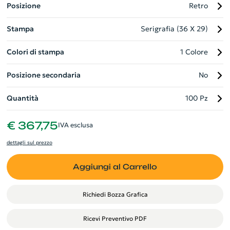
Posizione
Retro
Stampa
Serigrafia (36 X 29)
Colori di stampa
1 Colore
Posizione secondaria
No
Quantità
100 Pz
€ 367,75
IVA esclusa
dettagli sul prezzo
Aggiungi al Carrello
Richiedi Bozza Grafica
Ricevi Preventivo PDF