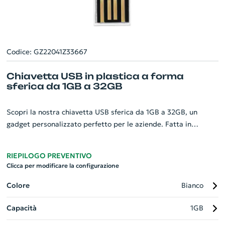
Codice: GZ22041Z33667
Chiavetta USB in plastica a forma
sferica da 1GB a 32GB
Scopri la nostra chiavetta USB sferica da 1GB a 32GB, un
gadget personalizzato perfetto per le aziende. Fatta in
plastica resistente, presenta un design unico a forma sferica
con un corpo sottile per una portabilità comoda. Grazie alla
RIEPILOGO PREVENTIVO
sua capacità che varia da 1GB a 32GB, potrai salvare tutti i
Clicca per modificare la configurazione
tuoi dati importanti. Il prezzo include il compenso SIAE,
garantendo un acquisto senza pensieri. Scegli la nostra
Colore
Bianco
chiavetta USB sferica, il connubio ideale tra funzionalità e stile
Capacità
1GB
per la tua azienda.