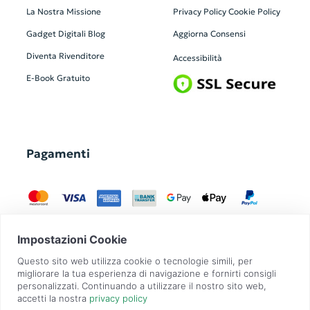
La Nostra Missione
Privacy Policy
Cookie Policy
Gadget Digitali
Blog
Aggiorna Consensi
Diventa Rivenditore
Accessibilità
E-Book Gratuito
Pagamenti
GadgetZilla è un Brand di
Overbi S.r.l.
| realizzato con
Contit
| © 2026 Tutti
i diritti riservati | P.IVA: 09351560967