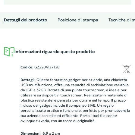
Dettagli del prodotto
Posizione di stampa
Tecniche di 
Informazioni riguardo questo prodotto
Codice:
GZ22041Z7128
Dettagli:
Questo fantastico gadget per aziende, una chiavetta
USB multifunzione, offre una capacità di archiviazione variabile
da 1GB a 32GB. Dotata di una punta touchscreen, è ideale per
utilizzare su dispositivi touch screen. Realizzata in materiale di
plastica resistente, è pensata per durare nel tempo. Il prezzo
incluso del gadget include il compenso SIAE. Un regalo
personalizzato pratico e funzionale, perfetto per promuovere la
tua azienda con stile ed efficiente. Porta i tuoi file con te
ovunque tu vada, con un tocco di originalità.
Dimensioni:
6,9 x 2 cm