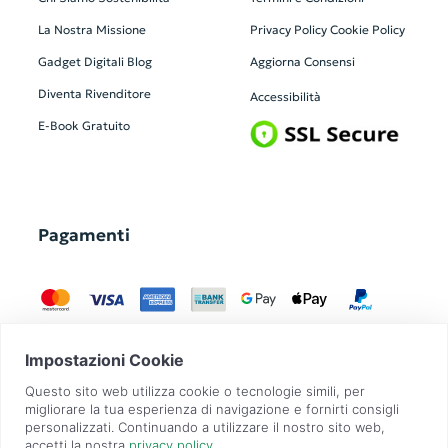
La Nostra Missione
Privacy Policy
Cookie Policy
Gadget Digitali
Blog
Aggiorna Consensi
Diventa Rivenditore
Accessibilità
E-Book Gratuito
Pagamenti
GadgetZilla è un Brand di
Overbi S.r.l.
| realizzato con
Contit
| © 2026 Tutti
i diritti riservati | P.IVA: 09351560967