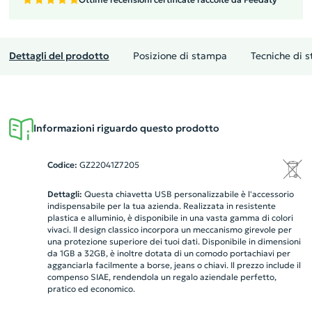
Dettagli del prodotto
Posizione di stampa
Tecniche di 
Informazioni riguardo questo prodotto
Codice:
GZ22041Z7205
Dettagli:
Questa chiavetta USB personalizzabile è l'accessorio
indispensabile per la tua azienda. Realizzata in resistente
plastica e alluminio, è disponibile in una vasta gamma di colori
vivaci. Il design classico incorpora un meccanismo girevole per
una protezione superiore dei tuoi dati. Disponibile in dimensioni
da 1GB a 32GB, è inoltre dotata di un comodo portachiavi per
agganciarla facilmente a borse, jeans o chiavi. Il prezzo include il
compenso SIAE, rendendola un regalo aziendale perfetto,
pratico ed economico.