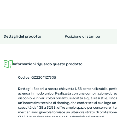
Dettagli del prodotto
Posizione di stampa
Informazioni riguardo questo prodotto
Codice:
GZ22041Z7505
Dettagli:
Scopri la nostra chiavetta USB personalizzabile, perf
azienda in modo unico. Realizzata con una combinazione durevol
disponibile in vari colori brillanti, si adatta a qualsiasi stile. Il
un'innovativa tecnica di doming, che conferisce al tuo logo un
capacità da 1GB a 32GB, offre ampio spazio per conservare i tuo
meccanismo girevole fornisce un ulteriore strato di protezione.
SIAE. Un gadget che combina funzionalità ed estetica!