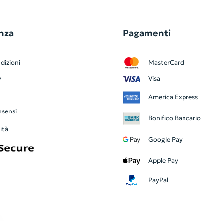
nza
Pagamenti
dizioni
MasterCard
y
Visa
y
America Express
nsensi
Bonifico Bancario
ità
Google Pay
Apple Pay
PayPal