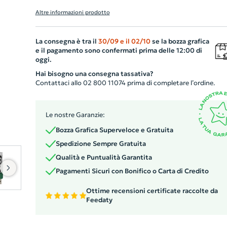
Realizzata con una combinazione durevole di plastica e
Altre informazioni prodotto
alluminio, disponibile in vari colori brillanti, si adatta a
qualsiasi stile. Il nostro modello classico dispone di
La consegna è tra il
30/09
e il
02/10
se la bozza grafica
un'innovativa tecnica di doming, che conferisce al tuo lo
e il pagamento sono confermati prima delle 12:00 di
un affascinante effetto 3D. Con una capacità da 1GB a
oggi.
32GB, offre ampio spazio per conservare i tuoi file
Hai bisogno una consegna tassativa?
importanti. L'elegante meccanismo girevole fornisce un
Contattaci allo 02 800 11074 prima di completare l’ordine.
ulteriore strato di protezione. Il prezzo include il
compenso SIAE. Un gadget che combina funzionalità ed
Le nostre Garanzie:
estetica!
Bozza Grafica Superveloce e Gratuita
Spedizione Sempre Gratuita
Qualità e Puntualità Garantita
Pagamenti Sicuri con Bonifico o Carta di Credito
Ottime recensioni certificate raccolte da
Feedaty