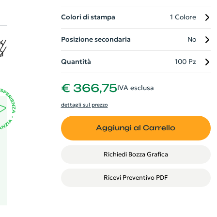
Colori di stampa
1 Colore
Posizione secondaria
No
go
Quantità
100 Pz
€ 366,75
IVA esclusa
dettagli sul prezzo
Aggiungi al Carrello
Richiedi Bozza Grafica
Ricevi Preventivo PDF