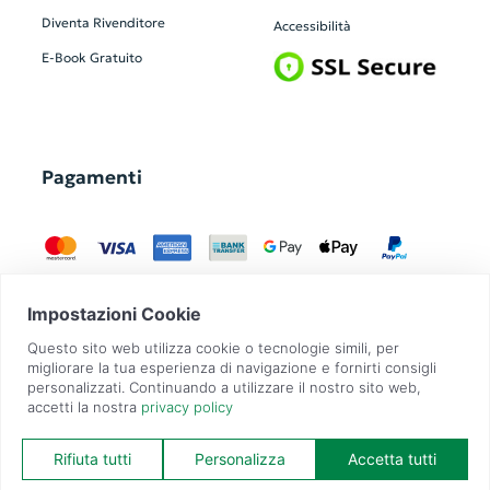
Diventa Rivenditore
Accessibilità
E-Book Gratuito
Pagamenti
GadgetZilla è un Brand di
Overbi S.r.l.
| realizzato con
Contit
| © 2026 Tutti
i diritti riservati | P.IVA: 09351560967