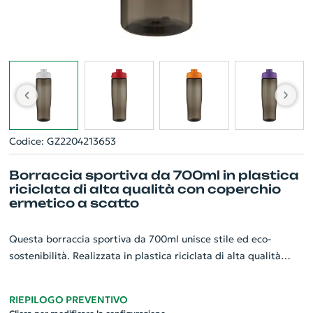
Codice: GZ2204213653
Borraccia sportiva da 700ml in plastica
riciclata di alta qualità con coperchio
ermetico a scatto
Questa borraccia sportiva da 700ml unisce stile ed eco-
sostenibilità. Realizzata in plastica riciclata di alta qualità
raccolta entro 50 km dalla costa oceanica, con un design
ergonomico e a parete singola, è resistente e pratica. Il
RIEPILOGO PREVENTIVO
coperchio ermetico a scatto, anch'esso in plastica pre-