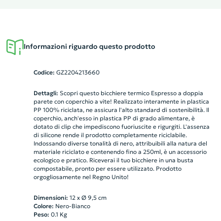
Informazioni riguardo questo prodotto
Codice:
GZ2204213660
Dettagli:
Scopri questo bicchiere termico Espresso a doppia
parete con coperchio a vite! Realizzato interamente in plastica
PP 100% riciclata, ne assicura l'alto standard di sostenibilità. Il
coperchio, anch'esso in plastica PP di grado alimentare, è
dotato di clip che impediscono fuoriuscite e rigurgiti. L'assenza
di silicone rende il prodotto completamente riciclabile.
Indossando diverse tonalità di nero, attribuibili alla natura del
materiale riciclato e contenendo fino a 250ml, è un accessorio
ecologico e pratico. Riceverai il tuo bicchiere in una busta
compostabile, pronto per essere utilizzato. Prodotto
orgogliosamente nel Regno Unito!
Dimensioni:
12 x Ø 9,5 cm
Colore:
Nero-Bianco
Peso:
0.1
Kg