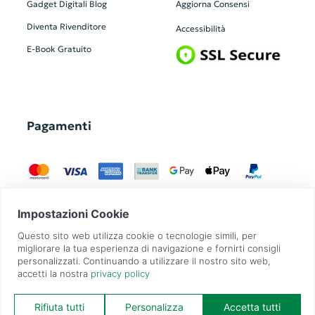
Gadget Digitali
Blog
Aggiorna Consensi
Diventa Rivenditore
Accessibilità
E-Book Gratuito
Pagamenti
GadgetZilla è un Brand di
Overbi S.r.l.
| realizzato con
Contit
| © 2026 Tutti
i diritti riservati | P.IVA: 09351560967