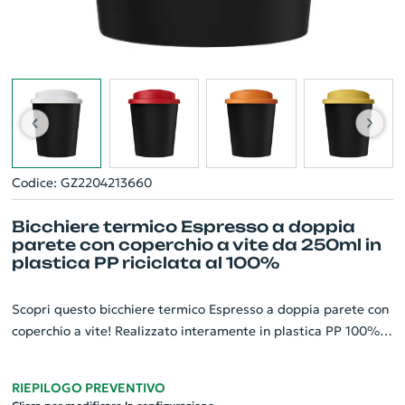
Codice: GZ2204213660
Bicchiere termico Espresso a doppia
parete con coperchio a vite da 250ml in
plastica PP riciclata al 100%
Scopri questo bicchiere termico Espresso a doppia parete con
coperchio a vite! Realizzato interamente in plastica PP 100%
riciclata, ne assicura l'alto standard di sostenibilità. Il
coperchio, anch'esso in plastica PP di grado alimentare, è
RIEPILOGO PREVENTIVO
dotato di clip che impediscono fuoriuscite e rigurgiti. L'assenza