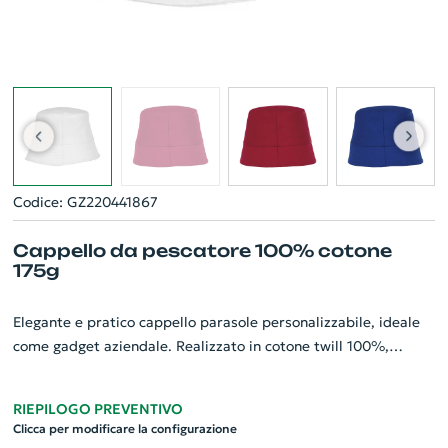
Codice: GZ220441867
Cappello da pescatore 100% cotone
175g
Elegante e pratico cappello parasole personalizzabile, ideale
come gadget aziendale. Realizzato in cotone twill 100%,
garantisce comfort e resistenza. Il suo peso di 175g/m2,
testimonianza di ottima qualità, assicura durabilità e
RIEPILOGO PREVENTIVO
resistenza al lavaggio. Con una circonferenza di 58 cm, si
Clicca per modificare la configurazione
adatta perfettamente a tutte le taglie. Il diametro di 580mm