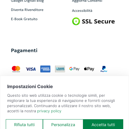
Gadget Digitali
Blog
Aggiorna Consensi
Diventa Rivenditore
Accessibilità
E-Book Gratuito
Pagamenti
GadgetZilla è un Brand di
Overbi S.r.l.
| realizzato con
Contit
| © 2026 Tutti
i diritti riservati | P.IVA: 09351560967