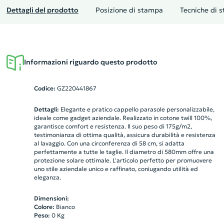
Dettagli del prodotto
Posizione di stampa
Tecniche di 
Informazioni riguardo questo prodotto
Codice:
GZ220441867
Dettagli:
Elegante e pratico cappello parasole personalizzabile,
ideale come gadget aziendale. Realizzato in cotone twill 100%,
garantisce comfort e resistenza. Il suo peso di 175g/m2,
testimonianza di ottima qualità, assicura durabilità e resistenza
al lavaggio. Con una circonferenza di 58 cm, si adatta
perfettamente a tutte le taglie. Il diametro di 580mm offre una
protezione solare ottimale. L'articolo perfetto per promuovere
uno stile aziendale unico e raffinato, coniugando utilità ed
eleganza.
Dimensioni:
Colore:
Bianco
Peso:
0
Kg