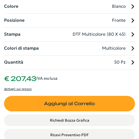
offre una protezione solare ottimale. L'articolo perfetto per
Colore
Bianco
promuovere uno stile aziendale unico e raffinato, coniugando
Posizione
Fronte
utilità ed eleganza.
Stampa
DTF Multicolore (80 X 45)
Colori di stampa
Multicolore
Quantità
50 Pz
€ 207,43
IVA esclusa
dettagli sul prezzo
Aggiungi al Carrello
Richiedi Bozza Grafica
Ricevi Preventivo PDF