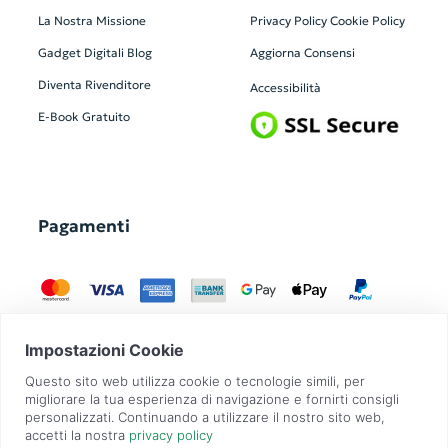
La Nostra Missione
Privacy Policy
Cookie Policy
Gadget Digitali
Blog
Aggiorna Consensi
Diventa Rivenditore
Accessibilità
E-Book Gratuito
Pagamenti
GadgetZilla è un Brand di
Overbi S.r.l.
| realizzato con
Contit
| © 2026 Tutti
i diritti riservati | P.IVA: 09351560967