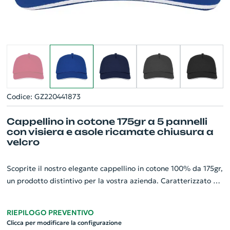
Codice: GZ220441873
Cappellino in cotone 175gr a 5 pannelli
con visiera e asole ricamate chiusura a
velcro
Scoprite il nostro elegante cappellino in cotone 100% da 175gr,
un prodotto distintivo per la vostra azienda. Caratterizzato da
5 pannelli con dettagli ricamati, il cappellino presenta una
visiera precurvata e un design sandwich di ottima fattura. Le
RIEPILOGO PREVENTIVO
asole ricamate garantiscono un'efficace aerazione, rendendolo
Clicca per modificare la configurazione