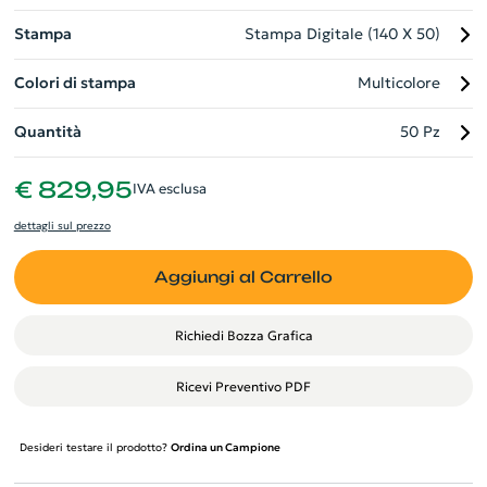
strumento pubblicitario strategico per la tua azienda. Penna e
Stampa
Stampa Digitale (140 X 50)
accessori non sono inclusi.
Colori di stampa
Multicolore
Quantità
50 Pz
€ 829,95
IVA esclusa
dettagli sul prezzo
Aggiungi al Carrello
Richiedi Bozza Grafica
Ricevi Preventivo PDF
Desideri testare il prodotto?
Ordina un Campione