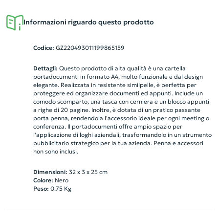
Informazioni riguardo questo prodotto
Codice:
GZ220493011199865159
Dettagli:
Questo prodotto di alta qualità è una cartella
portadocumenti in formato A4, molto funzionale e dal design
elegante. Realizzata in resistente similpelle, è perfetta per
proteggere ed organizzare documenti ed appunti. Include un
comodo scomparto, una tasca con cerniera e un blocco appunti
a righe di 20 pagine. Inoltre, è dotata di un pratico passante
porta penna, rendendola l'accessorio ideale per ogni meeting o
conferenza. Il portadocumenti offre ampio spazio per
l'applicazione di loghi aziendali, trasformandolo in un strumento
pubblicitario strategico per la tua azienda. Penna e accessori
non sono inclusi.
Dimensioni:
32 x 3 x 25 cm
Colore:
Nero
Peso:
0.75
Kg