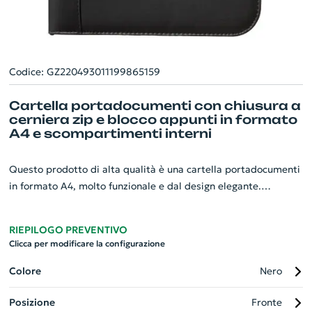
Codice: GZ220493011199865159
Cartella portadocumenti con chiusura a
cerniera zip e blocco appunti in formato
A4 e scompartimenti interni
Questo prodotto di alta qualità è una cartella portadocumenti
in formato A4, molto funzionale e dal design elegante.
Realizzata in resistente similpelle, è perfetta per proteggere
ed organizzare documenti ed appunti. Include un comodo
RIEPILOGO PREVENTIVO
scomparto, una tasca con cerniera e un blocco appunti a righe
Clicca per modificare la configurazione
di 20 pagine. Inoltre, è dotata di un pratico passante porta
penna, rendendola l'accessorio ideale per ogni meeting o
Colore
Nero
conferenza. Il portadocumenti offre ampio spazio per
Posizione
Fronte
l'applicazione di loghi aziendali, trasformandolo in un