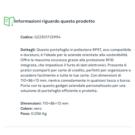
Informazioni riguardo questo prodotto
Codice:
GZ2301725994
Dettagli:
Questo portafoglio in poliestere RPET, eco-compatibile
e duraturo, è l'ideale per le aziende orientate alla sostenibilità.
Offre la massima sicurezza grazie alla protezione RFID
integrata, che impedisce il furto di dati elettronici. Presenta 6
pratici scomparti per carte di credito, perfetti per organizzare e
accedere facilmente a tutte le tue carte. Con dimensioni di
110×86×13 mm, rientra comodamente in qualsiasi tasca o borsa.
Porta con te questo gadget aziendale personalizzato per una
soluzione di portafoglio efficiente e protetta.
Dimensioni:
110×86×13 mm
Colore:
nero
Peso:
0.036
Kg