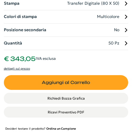
Stampa
Transfer Digitale (80 X 50)
Colori di stampa
Multicolore
Posizione secondaria
No
Quantità
50 Pz
€ 343,05
IVA esclusa
dettagli sul prezzo
Aggiungi al Carrello
Richiedi Bozza Grafica
Ricevi Preventivo PDF
Desideri testare il prodotto?
Ordina un Campione