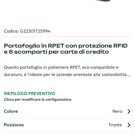
Codice: GZ2301725994
Portafoglio in RPET con protezione RFID
e 6 scomparti per carte di credito
Questo portafoglio in poliestere RPET, eco-compatibile e
duraturo, è l'ideale per le aziende orientate alla sostenibilità.
Offre la massima sicurezza grazie alla protezione RFID
integrata, che impedisce il furto di dati elettronici. Presenta 6
RIEPILOGO PREVENTIVO
pratici scomparti per carte di credito, perfetti per organizzare
Clicca per modificare la configurazione
e accedere facilmente a tutte le tue carte. Con dimensioni di
110×86×13 mm, rientra comodamente in qualsiasi tasca o
Colore
Nero
borsa. Porta con te questo gadget aziendale personalizzato
Posizione
Fronte
per una soluzione di portafoglio efficiente e protetta.