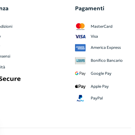
nza
Pagamenti
dizioni
MasterCard
y
Visa
y
America Express
nsensi
Bonifico Bancario
ità
Google Pay
Apple Pay
PayPal