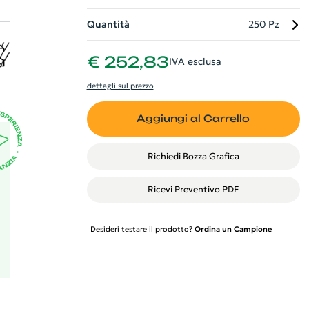
Quantità
250 Pz
€ 252,83
IVA esclusa
n
di
dettagli sul prezzo
Aggiungi al Carrello
Richiedi Bozza Grafica
Ricevi Preventivo PDF
Desideri testare il prodotto?
Ordina un Campione