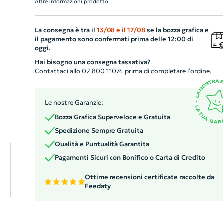
Altre informazioni prodotto
suo segreto? Una punta in lega metallica che ossida la
carta, creando un effetto simile alla scrittura a matita.
La consegna è tra il
13/08
e il
17/08
se la bozza grafica e
Midimensioni di ø8×145 mm la rendono maneggevole e
il pagamento sono confermati prima delle 12:00 di
pratica da portare sempre con voi. Inoltre, è dotata di u
oggi.
gommino capacitivo per tutti i vostri dispositivi touch e 
Hai bisogno una consegna tassativa?
una gomma cancellabe. Il gadget aziendale perfetto e
Contattaci allo 02 800 11074 prima di completare l’ordine.
sostenibile.
Le nostre Garanzie:
Bozza Grafica Superveloce e Gratuita
Spedizione Sempre Gratuita
Qualità e Puntualità Garantita
Pagamenti Sicuri con Bonifico o Carta di Credito
Ottime recensioni certificate raccolte da
Feedaty