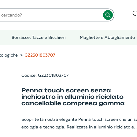
cando?
Borracce, Tazze e Bicchieri
Magliette e Abbigliamento
ologiche
GZ2301803707
Codice: GZ2301803707
Penna touch screen senza
inchiostro in alluminio riciclato
cancellabile compresa gomma
Scoprite la nostra elegante Penna touch screen che unis
ecologia e tecnologia. Realizzata in alluminio riciclato e
senza inchiostro, la sua durata è estremamente lunga. Il