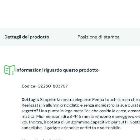
Dettagli del prodotto
Posizione di stampa
Informazioni riguardo questo prodotto
Codice:
GZ2301803707
Dettagli:
Scoprite la nostra elegante Penna touch screen che u
Realizzata in alluminio riciclato e senza inchiostro, la sua dura
segreto? Una punta in lega metallica che ossida la carta, creando
matita. Midimensioni di ø8×145 mm la rendono maneggevole e
voi. Inoltre, è dotata di un gommino capacitivo per tutti i vost
cancellabe. Il gadget aziendale perfetto e sostenibile.