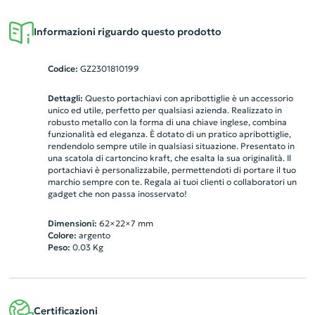
Informazioni riguardo questo prodotto
Codice:
GZ2301810199
Dettagli:
Questo portachiavi con apribottiglie è un accessorio
unico ed utile, perfetto per qualsiasi azienda. Realizzato in
robusto metallo con la forma di una chiave inglese, combina
funzionalità ed eleganza. È dotato di un pratico apribottiglie,
rendendolo sempre utile in qualsiasi situazione. Presentato in
una scatola di cartoncino kraft, che esalta la sua originalità. Il
portachiavi è personalizzabile, permettendoti di portare il tuo
marchio sempre con te. Regala ai tuoi clienti o collaboratori un
gadget che non passa inosservato!
Dimensioni:
62×22×7 mm
Colore:
argento
Peso:
0.03
Kg
Certificazioni