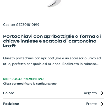
Codice: GZ2301810199
Portachiavi con apribottiglie a forma di
chiave inglese e scatola di cartoncino
kraft
Questo portachiavi con apribottiglie è un accessorio unico ed
utile, perfetto per qualsiasi azienda. Realizzato in robusto
metallo con la forma di una chiave inglese, combina
funzionalità ed eleganza. È dotato di un pratico apribottiglie,
RIEPILOGO PREVENTIVO
rendendolo sempre utile in qualsiasi situazione. Presentato in
Clicca per modificare la configurazione
una scatola di cartoncino kraft, che esalta la sua originalità. Il
portachiavi è personalizzabile, permettendoti di portare il tuo
Colore
Argento
marchio sempre con te. Regala ai tuoi clienti o collaboratori un
Posizione
Fronte
gadget che non passa inosservato!