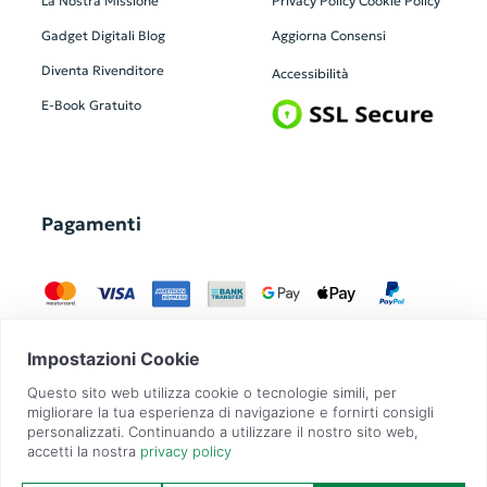
La Nostra Missione
Privacy Policy
Cookie Policy
Gadget Digitali
Blog
Aggiorna Consensi
Diventa Rivenditore
Accessibilità
E-Book Gratuito
Pagamenti
GadgetZilla è un Brand di
Overbi S.r.l.
| realizzato con
Contit
| © 2026 Tutti
i diritti riservati | P.IVA: 09351560967