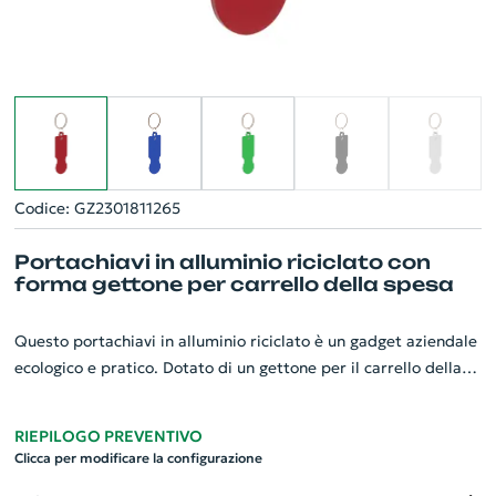
Codice: GZ2301811265
Portachiavi in alluminio riciclato con
forma gettone per carrello della spesa
Questo portachiavi in alluminio riciclato è un gadget aziendale
ecologico e pratico. Dotato di un gettone per il carrello della
spesa, unisce funzionalità ed eco-sostenibilità. Realizzato in
alluminio resistente, garantisce durata e qualità. Il design
RIEPILOGO PREVENTIVO
sobrio e raffinato lo rende adatto per tutti i gusti.
Clicca per modificare la configurazione
Personalizzabile con il logo aziendale, è l'ideale per