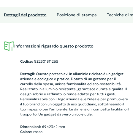
Dettagli del prodotto
Posizione di stampa
Tecniche di 
Informazioni riguardo questo prodotto
Codice:
GZ2301811265
Dettagli:
Questo portachiavi in alluminio riciclato è un gadget
aziendale ecologico e pratico. Dotato di un gettone per il
carrello della spesa, unisce funzionalità ed eco-sostenibilità.
Realizzato in alluminio resistente, garantisce durata e qualità. Il
design sobrio e raffinato lo rende adatto per tutti i gusti.
Personalizzabile con il logo aziendale, è l'ideale per promuovere
il tuo brand con un oggetto di uso quotidiano, sottolineando il
tuo impegno per l'ambiente. Le dimensioni compatte facilitano il
trasporto. Un gadget davvero unico e utile.
Dimensioni:
69×23×2 mm
Colore:
rosso