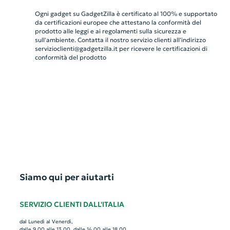
Ogni gadget su GadgetZilla è certificato al 100% e supportato
da certificazioni europee che attestano la conformità del
prodotto alle leggi e ai regolamenti sulla sicurezza e
sull'ambiente. Contatta il nostro servizio clienti all’indirizzo
servizioclienti@gadgetzilla.it
per ricevere le certificazioni di
conformità del prodotto
Siamo qui per aiutarti
SERVIZIO CLIENTI DALL'ITALIA
dal Lunedì al Venerdì,
dalle 9.00 alle 13.00, dalle 14.00 alle 18.00