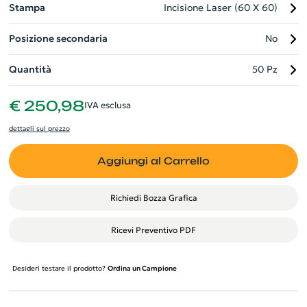
Stampa
Incisione Laser (60 X 60)
Posizione secondaria
No
Quantità
50 Pz
€ 250,98
IVA esclusa
dettagli sul prezzo
Aggiungi al Carrello
Richiedi Bozza Grafica
Ricevi Preventivo PDF
Desideri testare il prodotto?
Ordina un Campione