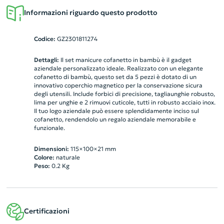
Informazioni riguardo questo prodotto
Codice:
GZ2301811274
Dettagli:
Il set manicure cofanetto in bambù è il gadget
aziendale personalizzato ideale. Realizzato con un elegante
cofanetto di bambù, questo set da 5 pezzi è dotato di un
innovativo coperchio magnetico per la conservazione sicura
degli utensili. Include forbici di precisione, tagliaunghie robusto,
lima per unghie e 2 rimuovi cuticole, tutti in robusto acciaio inox.
Il tuo logo aziendale può essere splendidamente inciso sul
cofanetto, rendendolo un regalo aziendale memorabile e
funzionale.
Dimensioni:
115×100×21 mm
Colore:
naturale
Peso:
0.2
Kg
Certificazioni