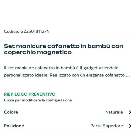
Codice: GZ2301811274
Set manicure cofanetto in bambù con
coperchio magnetico
Il set manicure cofanetto in bambù è il gadget aziendale
personalizzato ideale. Realizzato con un elegante cofanetto di
bambù, questo set da 5 pezzi è dotato di un innovativo
coperchio magnetico per la conservazione sicura degli utensili.
RIEPILOGO PREVENTIVO
Include forbici di precisione, tagliaunghie robusto, lima per
Clicca per modificare la configurazione
unghie e 2 rimuovi cuticole, tutti in robusto acciaio inox. Il tuo
logo aziendale può essere splendidamente inciso sul
Colore
Naturale
cofanetto, rendendolo un regalo aziendale memorabile e
Posizione
Parte Superiore
funzionale.