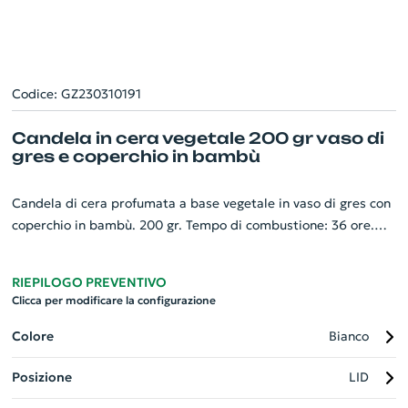
Codice: GZ230310191
Candela in cera vegetale 200 gr vaso di
gres e coperchio in bambù
Candela di cera profumata a base vegetale in vaso di gres con
coperchio in bambù. 200 gr. Tempo di combustione: 36 ore.
Aroma lino fresco. Il bamboo è un materiale naturale e può
avere delle variazioni leggere di colore, dimensione e stampa.
RIEPILOGO PREVENTIVO
Clicca per modificare la configurazione
Colore
Bianco
Posizione
LID