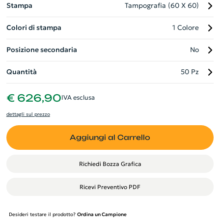
Stampa
Tampografia (60 X 60)
Colori di stampa
1 Colore
Posizione secondaria
No
Quantità
50 Pz
€ 626,90
IVA esclusa
dettagli sul prezzo
Aggiungi al Carrello
Richiedi Bozza Grafica
Ricevi Preventivo PDF
Desideri testare il prodotto?
Ordina un Campione