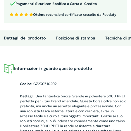
Pagamenti Sicuri con Bonifico o Carta di Credito
Ottime recensioni certificate raccolte da Feedaty
Dettagli del prodotto
Posizione di stampa
Tecniche di 
Informazioni riguardo questo prodotto
Codice:
GZ230310202
Dettagli:
Una fantastica Sacca Grande in poliestere 300D RPET,
perfetta per il tuo brand aziendale. Questa borsa offre non solo
praticità, ma anche un aspetto elegante e professionale. Con
una robusta tasca esterna laterale con cerniera, avrai un
accesso facile e sicuro ai tuoi oggetti importanti. Grazie ai suoi
robusti cordini, si può indossare comodamente come uno zaino.
Il poliestere 300D RPET la rende resistente e duratura.
Personalizzala con il tuo logo aziendale per far risaltare il tuo