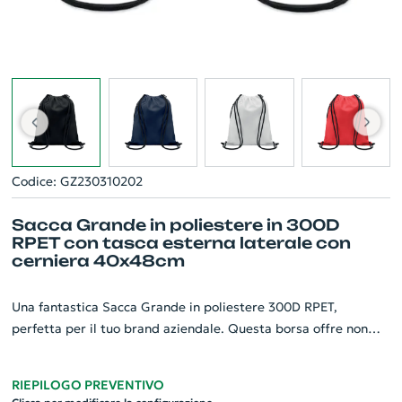
Codice: GZ230310202
Sacca Grande in poliestere in 300D
RPET con tasca esterna laterale con
cerniera 40x48cm
Una fantastica Sacca Grande in poliestere 300D RPET,
perfetta per il tuo brand aziendale. Questa borsa offre non
solo praticità, ma anche un aspetto elegante e professionale.
Con una robusta tasca esterna laterale con cerniera, avrai un
RIEPILOGO PREVENTIVO
accesso facile e sicuro ai tuoi oggetti importanti. Grazie ai suoi