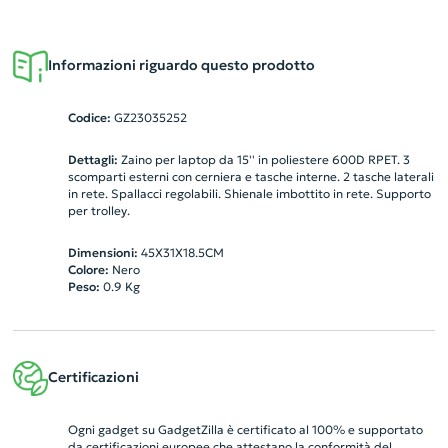
Informazioni riguardo questo prodotto
Codice:
GZ23035252
Dettagli:
Zaino per laptop da 15'' in poliestere 600D RPET. 3
scomparti esterni con cerniera e tasche interne. 2 tasche laterali
in rete. Spallacci regolabili. Shienale imbottito in rete. Supporto
per trolley.
Dimensioni:
45X31X18.5CM
Colore:
Nero
Peso:
0.9
Kg
Certificazioni
Ogni gadget su GadgetZilla è certificato al 100% e supportato
da certificazioni europee che attestano la conformità del