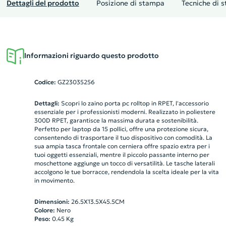
Dettagli del prodotto
Posizione di stampa
Tecniche di 
Informazioni riguardo questo prodotto
Codice:
GZ23035256
Dettagli:
Scopri lo zaino porta pc rolltop in RPET, l'accessorio
essenziale per i professionisti moderni. Realizzato in poliestere
300D RPET, garantisce la massima durata e sostenibilità.
Perfetto per laptop da 15 pollici, offre una protezione sicura,
consentendo di trasportare il tuo dispositivo con comodità. La
sua ampia tasca frontale con cerniera offre spazio extra per i
tuoi oggetti essenziali, mentre il piccolo passante interno per
moschettone aggiunge un tocco di versatilità. Le tasche laterali
accolgono le tue borracce, rendendola la scelta ideale per la vita
in movimento.
Dimensioni:
26.5X13.5X45.5CM
Colore:
Nero
Peso:
0.45
Kg