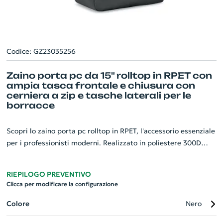
Codice: GZ23035256
Zaino porta pc da 15" rolltop in RPET con
ampia tasca frontale e chiusura con
cerniera a zip e tasche laterali per le
borracce
Scopri lo zaino porta pc rolltop in RPET, l'accessorio essenziale
per i professionisti moderni. Realizzato in poliestere 300D
RPET, garantisce la massima durata e sostenibilità. Perfetto
per laptop da 15 pollici, offre una protezione sicura,
RIEPILOGO PREVENTIVO
consentendo di trasportare il tuo dispositivo con comodità. La
Clicca per modificare la configurazione
sua ampia tasca frontale con cerniera offre spazio extra per i
tuoi oggetti essenziali, mentre il piccolo passante interno per
Colore
Nero
moschettone aggiunge un tocco di versatilità. Le tasche