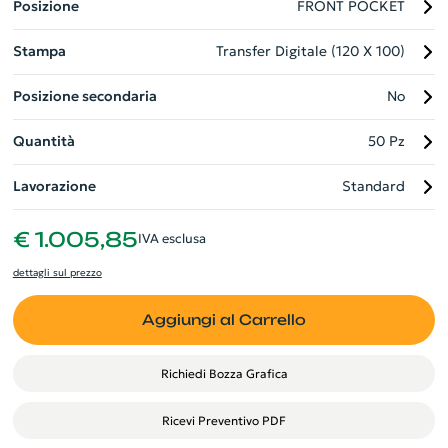
Posizione
FRONT POCKET
laterali accolgono le tue borracce, rendendola la scelta ideale
per la vita in movimento.
Stampa
Transfer Digitale (120 X 100)
Posizione secondaria
No
Quantità
50 Pz
Lavorazione
Standard
€ 1.005,85
IVA esclusa
dettagli sul prezzo
Aggiungi al Carrello
Richiedi Bozza Grafica
Ricevi Preventivo PDF