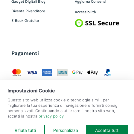
Gadget Digitali
Blog
Aggiorna Consensi
Diventa Rivenditore
Accessibilità
E-Book Gratuito
Pagamenti
GadgetZilla è un Brand di
Overbi S.r.l.
| realizzato con
Contit
| © 2026 Tutti
i diritti riservati | P.IVA: 09351560967