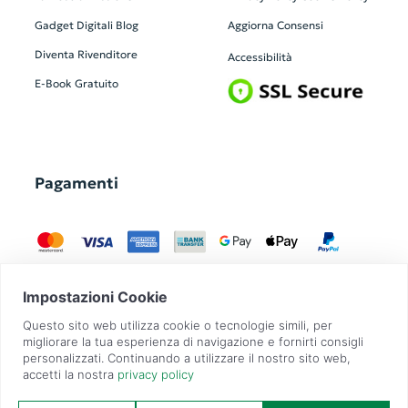
Gadget Digitali
Blog
Aggiorna Consensi
Diventa Rivenditore
Accessibilità
E-Book Gratuito
Pagamenti
GadgetZilla è un Brand di
Overbi S.r.l.
| realizzato con
Contit
| © 2026 Tutti
i diritti riservati | P.IVA: 09351560967