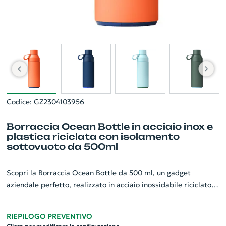
Codice: GZ2304103956
Borraccia Ocean Bottle in acciaio inox e
plastica riciclata con isolamento
sottovuoto da 500ml
Scopri la Borraccia Ocean Bottle da 500 ml, un gadget
aziendale perfetto, realizzato in acciaio inossidabile riciclato e
plastica recuperata dall'oceano. Questa borraccia mantiene le
tue bevande calde per otto ore e fredde per diciotto, grazie al
RIEPILOGO PREVENTIVO
suo efficace isolamento sottovuoto. Contribuisci a un mondo