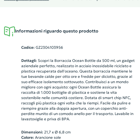
Informazioni riguardo questo prodotto
Codice:
GZ2304103956
Dettagli:
Scopri la Borraccia Ocean Bottle da 500 ml, un gadget
aziendale perfetto, realizzato in acciaio inossidabile riciclato e
plastica recuperata dall'oceano. Questa borraccia mantiene le
tue bevande calde per otto ore e fredde per diciotto, grazie al
suo efficace isolamento sottovuoto. Contribuisci a un mondo
migliore con ogni acquisto: ogni Ocean Bottle assicura la
raccolta di 1.000 bottiglie di plastica e sostiene la vita
sostenibile nelle comunità costiere. Dotata di smart chip NFC,
raccogli più plastica ogni volta che la riempi. Facile da pulire e
riempire grazie alla doppia apertura, con un coperchio anti-
perdite munito di un comodo anello per il trasporto. Lavabile in
lavastoviglie e priva di BPA.
Dimensioni:
21,7 x Ø 6,8 cm
Colore:
Arancione sole