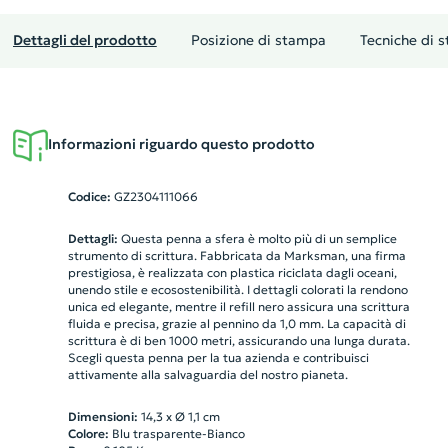
Dettagli del prodotto
Posizione di stampa
Tecniche di 
Informazioni riguardo questo prodotto
Codice:
GZ2304111066
Dettagli:
Questa penna a sfera è molto più di un semplice
strumento di scrittura. Fabbricata da Marksman, una firma
prestigiosa, è realizzata con plastica riciclata dagli oceani,
unendo stile e ecosostenibilità. I dettagli colorati la rendono
unica ed elegante, mentre il refill nero assicura una scrittura
fluida e precisa, grazie al pennino da 1,0 mm. La capacità di
scrittura è di ben 1000 metri, assicurando una lunga durata.
Scegli questa penna per la tua azienda e contribuisci
attivamente alla salvaguardia del nostro pianeta.
Dimensioni:
14,3 x Ø 1,1 cm
Colore:
Blu trasparente-Bianco