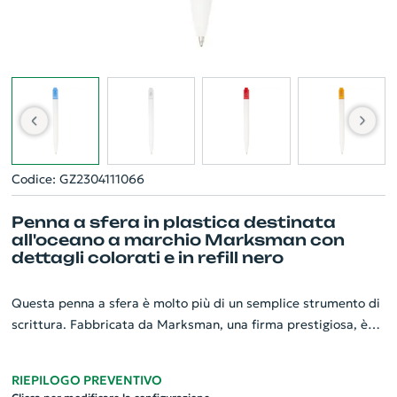
Codice: GZ2304111066
Penna a sfera in plastica destinata
all'oceano a marchio Marksman con
dettagli colorati e in refill nero
Questa penna a sfera è molto più di un semplice strumento di
scrittura. Fabbricata da Marksman, una firma prestigiosa, è
realizzata con plastica riciclata dagli oceani, unendo stile e
ecosostenibilità. I dettagli colorati la rendono unica ed
RIEPILOGO PREVENTIVO
elegante, mentre il refill nero assicura una scrittura fluida e