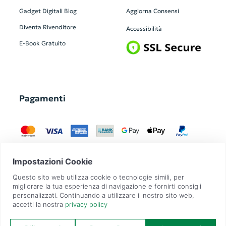
Gadget Digitali
Blog
Aggiorna Consensi
Diventa Rivenditore
Accessibilità
E-Book Gratuito
Pagamenti
GadgetZilla è un Brand di
Overbi S.r.l.
| realizzato con
Contit
| © 2026 Tutti
i diritti riservati | P.IVA: 09351560967