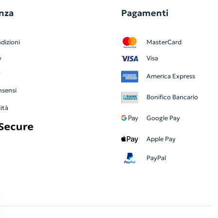
nza
Pagamenti
dizioni
MasterCard
y
Visa
y
America Express
nsensi
Bonifico Bancario
ità
Google Pay
Apple Pay
PayPal