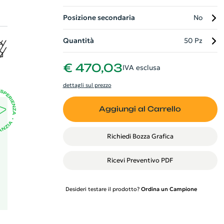
e
Posizione secondaria
No
ra
Quantità
50 Pz
€ 470,03
IVA esclusa
dettagli sul prezzo
Aggiungi al Carrello
Richiedi Bozza Grafica
Ricevi Preventivo PDF
Desideri testare il prodotto?
Ordina un Campione