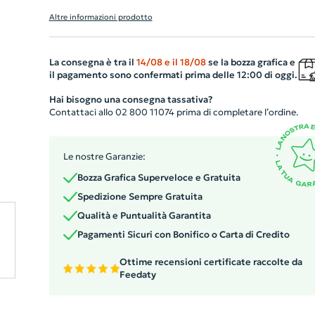
tasca imbottita per portatile da 15" e due tasche intern
Altre informazioni prodotto
per telefono, portafoglio o accessori, una pratica chiusu
con bottoni e comodi manici in tessuto di cotone
rinforzati. La piastra decorativa in metallo può rendere
La consegna è tra il
14/08
e il
18/08
se la bozza grafica e
il pagamento sono confermati prima delle 12:00 di oggi.
luminoso un logo grazie alla finitura opaca e delicata.
Hai bisogno una consegna tassativa?
Contattaci allo 02 800 11074 prima di completare l’ordine.
Le nostre Garanzie:
Bozza Grafica Superveloce e Gratuita
Spedizione Sempre Gratuita
Qualità e Puntualità Garantita
Pagamenti Sicuri con Bonifico o Carta di Credito
Ottime recensioni certificate raccolte da
Feedaty