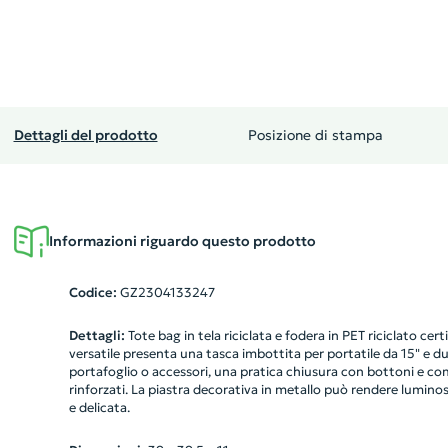
Dettagli del prodotto
Posizione di stampa
Informazioni riguardo questo prodotto
Codice:
GZ2304133247
Dettagli:
Tote bag in tela riciclata e fodera in PET riciclato cer
versatile presenta una tasca imbottita per portatile da 15" e d
portafoglio o accessori, una pratica chiusura con bottoni e co
rinforzati. La piastra decorativa in metallo può rendere luminos
e delicata.