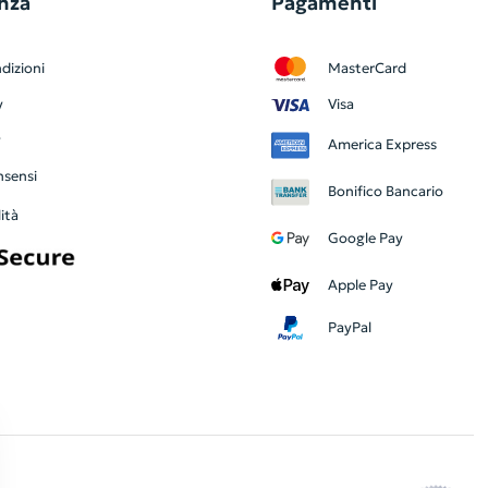
nza
Pagamenti
dizioni
MasterCard
y
Visa
y
America Express
nsensi
Bonifico Bancario
ità
Google Pay
Apple Pay
PayPal