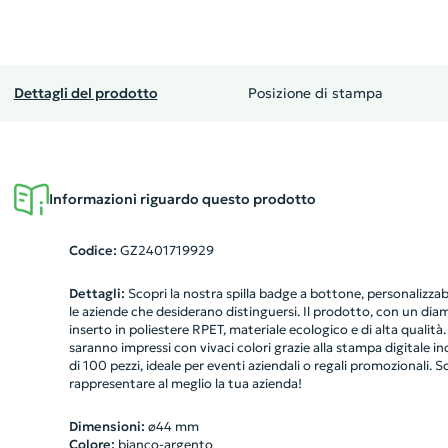
Dettagli del prodotto
Posizione di stampa
Informazioni riguardo questo prodotto
Codice:
GZ2401719929
Dettagli:
Scopri la nostra spilla badge a bottone, personalizzab
le aziende che desiderano distinguersi. Il prodotto, con un di
inserto in poliestere RPET, materiale ecologico e di alta qualit
saranno impressi con vivaci colori grazie alla stampa digitale in
di 100 pezzi, ideale per eventi aziendali o regali promozionali. Sc
rappresentare al meglio la tua azienda!
Dimensioni:
ø44 mm
Colore:
bianco-argento