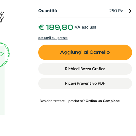
Quantità
250 Pz
i,
€ 189,80
IVA esclusa
la
dettagli sul prezzo
Aggiungi al Carrello
Richiedi Bozza Grafica
Ricevi Preventivo PDF
Desideri testare il prodotto?
Ordina un Campione