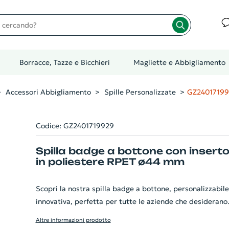
cando?
Borracce, Tazze e Bicchieri
Magliette e Abbigliamento
Accessori Abbigliamento
Spille Personalizzate
GZ24017199
Codice: GZ2401719929
Spilla badge a bottone con insert
in poliestere RPET ø44 mm
Scopri la nostra spilla badge a bottone, personalizzabile
innovativa, perfetta per tutte le aziende che desiderano
distinguersi. Il prodotto, con un diametro di 44 mm,
Altre informazioni prodotto
presenta un inserto in poliestere RPET, materiale