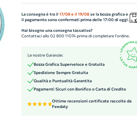
ecologico e di alta qualità. Il tuo marchio o immagine
saranno impressi con vivaci colori grazie alla stampa
La consegna è tra il
17/08
e il
19/08
se la bozza grafica e
il pagamento sono confermati prima delle 17:00 di oggi.
digitale inclusa nel prezzo. L'ordine minimo è di 100 pezz
ideale per eventi aziendali o regali promozionali. Scegli 
Hai bisogno una consegna tassativa?
Contattaci allo 02 800 11074 prima di completare l’ordine.
nostra spilla per rappresentare al meglio la tua azienda!
Le nostre Garanzie:
Bozza Grafica Superveloce e Gratuita
Spedizione Sempre Gratuita
Qualità e Puntualità Garantita
Pagamenti Sicuri con Bonifico o Carta di Credito
Ottime recensioni certificate raccolte da
Feedaty