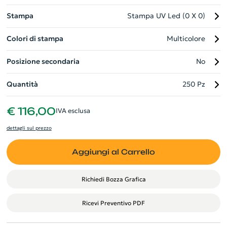
Stampa
Stampa UV Led (0 X 0)
Colori di stampa
Multicolore
Posizione secondaria
No
Quantità
250 Pz
€ 116,00
IVA esclusa
dettagli sul prezzo
Aggiungi al Carrello
Richiedi Bozza Grafica
Ricevi Preventivo PDF