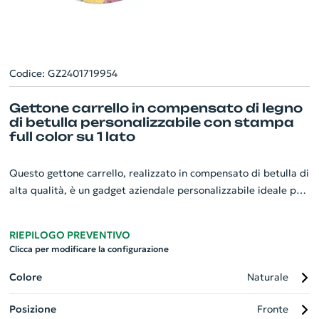
Codice: GZ2401719954
Gettone carrello in compensato di legno
di betulla personalizzabile con stampa
full color su 1 lato
Questo gettone carrello, realizzato in compensato di betulla di
alta qualità, è un gadget aziendale personalizzabile ideale per
promuovere la vostra attività. Grazie alla stampa a colori full
su un lato, potete inserire il vostro logo o il vostro messaggio,
RIEPILOGO PREVENTIVO
rendendolo unico e riconoscibile. La tecnologia di stampa UV
Clicca per modificare la configurazione
LED assicura colori vivaci e duraturi. Il gettone è perfetto per i
carrelli della spesa. L'ordine minimo è di 200 pezzi. Fai
Colore
Naturale
spiccare la tua azienda con questo gadget pratico e
Posizione
Fronte
sostenibile.