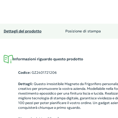
Dettagli del prodotto
Posizione di stampa
Informazioni riguardo questo prodotto
Codice:
GZ2401721206
Dettagli:
Questo irresistibile Magnete da Frigorifero personali
creativo per promuovere la vostra azienda. Modellabile nella fo
rivestimento epossidico per una finitura liscia e lucida. Realizz
migliore tecnologia di stampa digitale, garantisce vividezza e d
100 pezzi per poter pianificare il vostro ordine. Un gadget azie
conquisterà chiunque a primo sguardo.