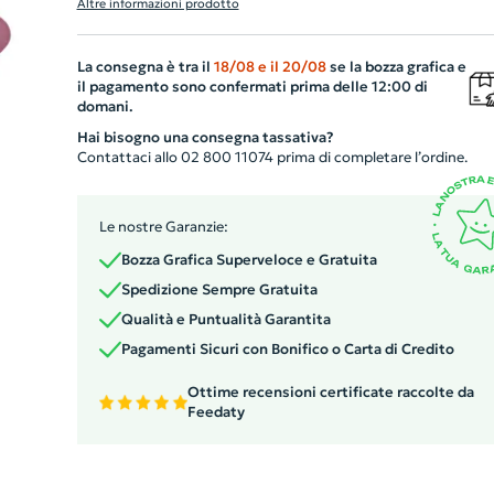
Altre informazioni prodotto
preferita, caratterizzato da un rivestimento epossidico
per una finitura liscia e lucida. Realizzato con la massim
La consegna è tra il
18/08
e il
20/08
se la bozza grafica e
cura e la migliore tecnologia di stampa digitale,
il pagamento sono confermati prima delle 12:00 di
garantisce vividezza e durata dei colori. Richiedete
domani.
almeno 100 pezzi per poter pianificare il vostro ordine. 
Hai bisogno una consegna tassativa?
gadget aziendale essenziale e accattivante che
Contattaci allo 02 800 11074 prima di completare l’ordine.
conquisterà chiunque a primo sguardo.
Le nostre Garanzie:
Bozza Grafica Superveloce e Gratuita
Spedizione Sempre Gratuita
Qualità e Puntualità Garantita
Pagamenti Sicuri con Bonifico o Carta di Credito
Ottime recensioni certificate raccolte da
Feedaty