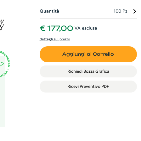
Quantità
100 Pz
a
€ 177,00
IVA esclusa
Un
dettagli sul prezzo
Aggiungi al Carrello
Richiedi Bozza Grafica
Ricevi Preventivo PDF