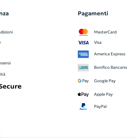
nza
Pagamenti
dizioni
MasterCard
y
Visa
y
America Express
nsensi
Bonifico Bancario
ità
Google Pay
Apple Pay
PayPal