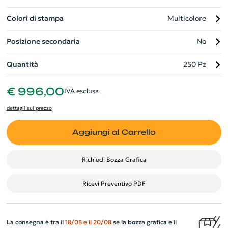
Colori di stampa
Multicolore
Posizione secondaria
No
Quantità
250 Pz
€ 996,00
IVA esclusa
dettagli sul prezzo
Aggiungi al Carrello
Richiedi Bozza Grafica
Ricevi Preventivo PDF
La consegna è tra il
18/08
e il
20/08
se la bozza grafica e il