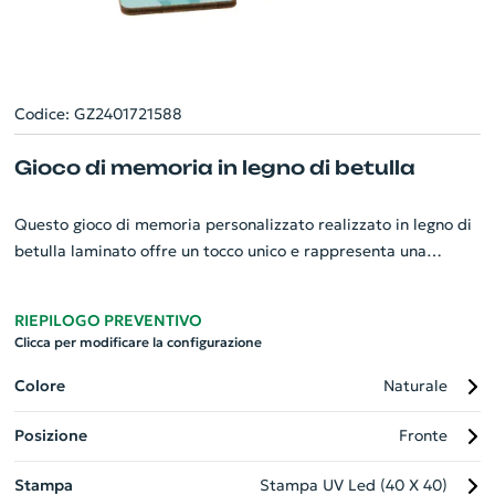
Codice: GZ2401721588
Gioco di memoria in legno di betulla
Questo gioco di memoria personalizzato realizzato in legno di
betulla laminato offre un tocco unico e rappresenta una
perfetta idea regalo per promuovere la tua azienda. Il set
include 24 tessere di dimensioni 40x40 mm con 12 diverse
RIEPILOGO PREVENTIVO
stampe a colori sul lato anteriore e il tuo logo elegantemente
Clicca per modificare la configurazione
stampato in un colore sul retro. Il prezzo include tutte le
personalizzazioni ed è disponibile per un ordine minimo di 250
Colore
Naturale
pezzi. Un gadget ecologico e divertente per sorprendere i tuoi
Posizione
Fronte
clienti o collaboratori.
Stampa
Stampa UV Led (40 X 40)