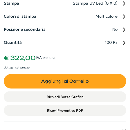
Stampa
Stampa UV Led (0 X 0)
Colori di stampa
Multicolore
Posizione secondaria
No
Quantità
100 Pz
€ 322,00
IVA esclusa
dettagli sul prezzo
Aggiungi al Carrello
Richiedi Bozza Grafica
Ricevi Preventivo PDF