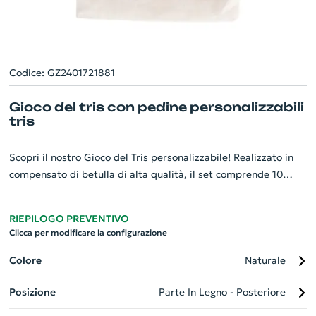
Codice: GZ2401721881
Gioco del tris con pedine personalizzabili
tris
Scopri il nostro Gioco del Tris personalizzabile! Realizzato in
compensato di betulla di alta qualità, il set comprende 10
pedine e una pratica custodia in sacchetto contenitore.
Ciascuna pedina ha spazio per una stampa a colori sul retro,
RIEPILOGO PREVENTIVO
inclusa nel prezzo, perfetta per il logo della tua azienda o un
Clicca per modificare la configurazione
design unico. Questo gadget è ideale per dare visibilità al tuo
brand in modo divertente e originale. Disponibile per ordini di
Colore
Naturale
minimo 100 pezzi. Un'ottima scelta per far risaltare il tuo
Posizione
Parte In Legno - Posteriore
brand!