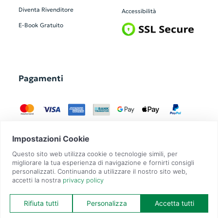
Diventa Rivenditore
Accessibilità
E-Book Gratuito
Pagamenti
GadgetZilla è un Brand di
Overbi S.r.l.
| realizzato con
Contit
| © 2026 Tutti
i diritti riservati | P.IVA: 09351560967