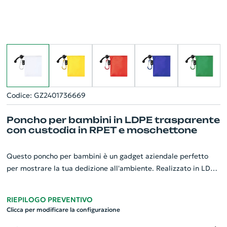
Codice: GZ2401736669
Poncho per bambini in LDPE trasparente
con custodia in RPET e moschettone
Questo poncho per bambini è un gadget aziendale perfetto
per mostrare la tua dedizione all'ambiente. Realizzato in LDPE
trasparente, offre una protezione efficace contro la pioggia
mentre mantiene visibile l'abbigliamento sottostante. La
RIEPILOGO PREVENTIVO
custodia in poliestere RPET ed etichetta RPET rimarcano il
Clicca per modificare la configurazione
nostro impegno verso la sostenibilità. Il moschettone in