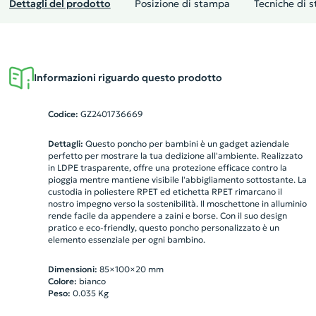
Dettagli del prodotto
Posizione di stampa
Tecniche di 
Informazioni riguardo questo prodotto
Codice:
GZ2401736669
Dettagli:
Questo poncho per bambini è un gadget aziendale
perfetto per mostrare la tua dedizione all'ambiente. Realizzato
in LDPE trasparente, offre una protezione efficace contro la
pioggia mentre mantiene visibile l'abbigliamento sottostante. La
custodia in poliestere RPET ed etichetta RPET rimarcano il
nostro impegno verso la sostenibilità. Il moschettone in alluminio
rende facile da appendere a zaini e borse. Con il suo design
pratico e eco-friendly, questo poncho personalizzato è un
elemento essenziale per ogni bambino.
Dimensioni:
85×100×20 mm
Colore:
bianco
Peso:
0.035
Kg