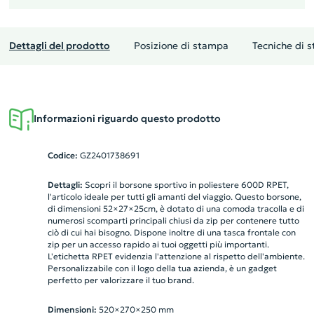
Dettagli del prodotto
Posizione di stampa
Tecniche di 
Informazioni riguardo questo prodotto
Codice:
GZ2401738691
Dettagli:
Scopri il borsone sportivo in poliestere 600D RPET,
l'articolo ideale per tutti gli amanti del viaggio. Questo borsone,
di dimensioni 52×27×25cm, è dotato di una comoda tracolla e di
numerosi scomparti principali chiusi da zip per contenere tutto
ciò di cui hai bisogno. Dispone inoltre di una tasca frontale con
zip per un accesso rapido ai tuoi oggetti più importanti.
L'etichetta RPET evidenzia l'attenzione al rispetto dell'ambiente.
Personalizzabile con il logo della tua azienda, è un gadget
perfetto per valorizzare il tuo brand.
Dimensioni:
520×270×250 mm