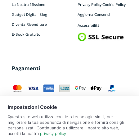
La Nostra Missione
Privacy Policy
Cookie Policy
Gadget Digitali
Blog
Aggiorna Consensi
Diventa Rivenditore
Accessibilità
E-Book Gratuito
Pagamenti
GadgetZilla è un Brand di
Overbi S.r.l.
| realizzato con
Contit
| © 2026 Tutti
i diritti riservati | P.IVA: 09351560967