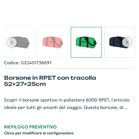
Codice: GZ2401738691
Borsone in RPET con tracolla
52×27×25cm
Scopri il borsone sportivo in poliestere 600D RPET, l'articolo
ideale per tutti gli amanti del viaggio. Questo borsone, di
dimensioni 52×27×25cm, è dotato di una comoda tracolla e di
numerosi scomparti principali chiusi da zip per contenere
RIEPILOGO PREVENTIVO
tutto ciò di cui hai bisogno. Dispone inoltre di una tasca
Clicca per modificare la configurazione
frontale con zip per un accesso rapido ai tuoi oggetti più