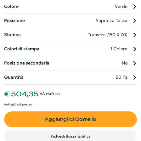
importanti. L'etichetta RPET evidenzia l'attenzione al rispetto
Colore
Verde
dell'ambiente. Personalizzabile con il logo della tua azienda, è
Posizione
Sopra La Tasca
un gadget perfetto per valorizzare il tuo brand.
Stampa
Transfer (150 X 70)
Colori di stampa
1 Colore
Posizione secondaria
No
Quantità
50 Pz
€ 504,35
IVA esclusa
dettagli sul prezzo
Aggiungi al Carrello
Richiedi Bozza Grafica