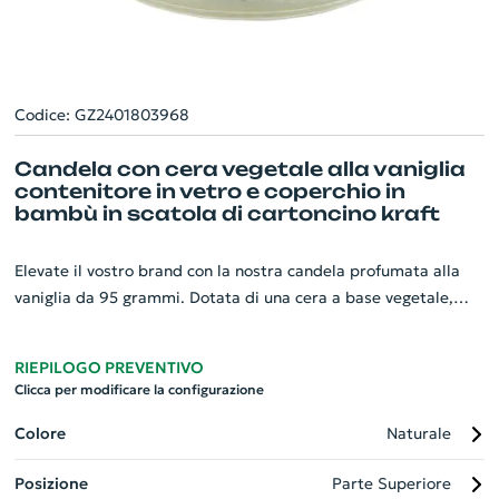
Codice: GZ2401803968
Candela con cera vegetale alla vaniglia
contenitore in vetro e coperchio in
bambù in scatola di cartoncino kraft
Elevate il vostro brand con la nostra candela profumata alla
vaniglia da 95 grammi. Dotata di una cera a base vegetale,
questa candela promette un'illuminazione delicata, amichevole
con l'ambiente e rilassa con il suo piacevole profumo di
RIEPILOGO PREVENTIVO
vaniglia. La candela è tenuta in un elegante contenitore di
Clicca per modificare la configurazione
vetro rimovibile con un coperchio in bambù resistente,
offrendo un aspetto chic. Ogni candela è confezionata
Colore
Naturale
attentamente in una scatola di cartoncino kraft, aggiungendo
Posizione
Parte Superiore
un tocco di classe ed eleganza. Ideale per regali o per eventi