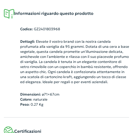
Informazioni riguardo questo prodotto
Codice:
GZ2401803968
Dettagli:
Elevate il vostro brand con la nostra candela
profumata alla vaniglia da 95 grammi. Dotata di una cera a base
vegetale, questa candela promette un'illuminazione delicata,
amichevole con l'ambiente e rilassa con il suo piacevole profumo
di vaniglia. La candela è tenuta in un elegante contenitore di
vetro rimovibile con un coperchio in bambù resistente, offrendo
un aspetto chic. Ogni candela è confezionata attentamente in
una scatola di cartoncino kraft, aggiungendo un tocco di classe
ed eleganza. Ideale per regali o per eventi aziendali.
Dimensioni:
ø71×67cm
Colore:
naturale
Peso:
0.27
Kg
Certificazioni