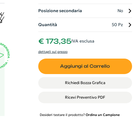
Posizione secondaria
No
co
le
Quantità
50 Pz
he
€ 173,35
IVA esclusa
dettagli sul prezzo
Aggiungi al Carrello
Richiedi Bozza Grafica
Ricevi Preventivo PDF
Desideri testare il prodotto?
Ordina un Campione