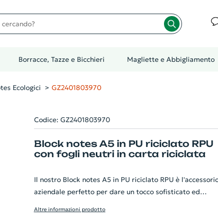
cando?
Borracce, Tazze e Bicchieri
Magliette e Abbigliamento
tes Ecologici
GZ2401803970
Codice: GZ2401803970
Block notes A5 in PU riciclato RPU
con fogli neutri in carta riciclata
Il nostro Block notes A5 in PU riciclato RPU è l'accessori
aziendale perfetto per dare un tocco sofisticato ed
ecologico al tuo ufficio. La copertina in morbido PU,
Altre informazioni prodotto
ottenuto da materiale riciclato, è resistente ed elegante