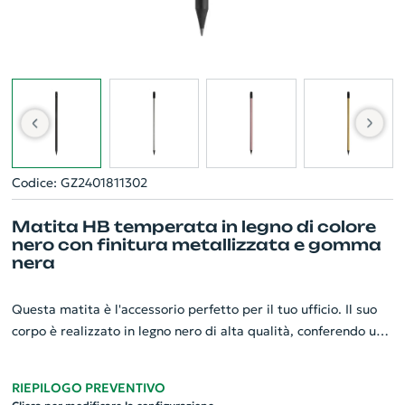
Codice: GZ2401811302
Matita HB temperata in legno di colore
nero con finitura metallizzata e gomma
nera
Questa matita è l'accessorio perfetto per il tuo ufficio. Il suo
corpo è realizzato in legno nero di alta qualità, conferendo un
aspetto elegante e sofisticato. La sua finitura metallizzata
aggiunge un tocco di lusso, mentre la gomma nera in cima è
RIEPILOGO PREVENTIVO
pratica per correggere rapidamente gli errori. Perfetta per