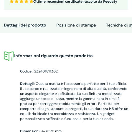
Ottime recensioni certificate raccolte da Feedaty
Dettagli del prodotto
Posizione di stampa
Tecniche di 
Informazioni riguardo questo prodotto
Codice:
GZ2401811302
Dettagli:
Questa matita è l'accessorio perfetto per il tuo ufficio.
Il suo corpo è realizzato in legno nero di alta qualità, conferendo
un aspetto elegante e sofisticato. La sua finitura metallizzata
aggiunge un tocco di lusso, mentre la gomma nera in cima è
pratica per correggere rapidamente gli errori. Perfetta per
comporre disegni, appunti o progetti, la sua durezza HB offre un
equilibrio ideale tra morbidezza e resistenza. Un gadget
personalizzato raffinato e funzionale per la tua azienda.
Dimensioni:
ø7×190 mm