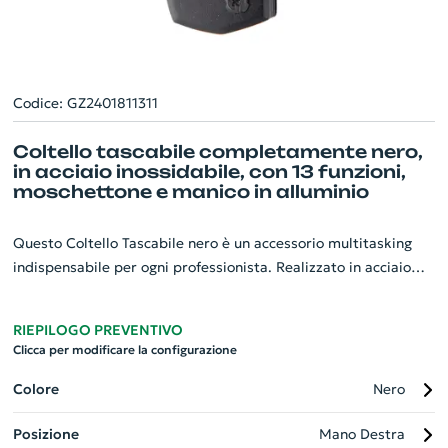
Codice: GZ2401811311
Coltello tascabile completamente nero,
in acciaio inossidabile, con 13 funzioni,
moschettone e manico in alluminio
Questo Coltello Tascabile nero è un accessorio multitasking
indispensabile per ogni professionista. Realizzato in acciaio
inossidabile, garantisce resistenza e durata. Con 13 funzioni
diverse, è lo strumento giusto per affrontare ogni situazione. Il
RIEPILOGO PREVENTIVO
manico in alluminio e il moschettone lo rendono facilmente
Clicca per modificare la configurazione
trasportabile e accessibile. Personalizzabile con il logo
aziendale, diventa un gadget unico, perfetto per promuovere il
Colore
Nero
tuo brand. Un prodotto essenziale per chi cerca praticità ed
Posizione
Mano Destra
efficienza in ogni momento.