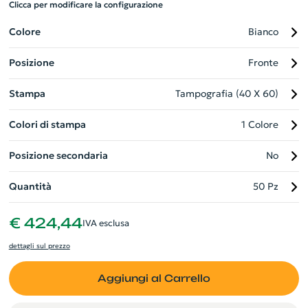
Clicca per modificare la configurazione
aggiungendo un tocco di natura al tuo lavoro quotidiano. Ogni
tazza presenta inoltre un coperchio in plastica AS, per
Colore
Bianco
mantenere le tue bibite calde più a lungo. Un gadget green
Posizione
Fronte
perfetto per la tua azienda.
Stampa
Tampografia (40 X 60)
Colori di stampa
1 Colore
Posizione secondaria
No
Quantità
50 Pz
€ 424,44
IVA esclusa
dettagli sul prezzo
Aggiungi al Carrello