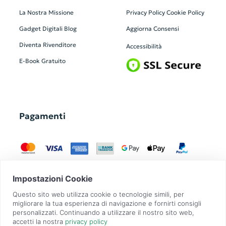
La Nostra Missione
Privacy Policy
Cookie Policy
Gadget Digitali
Blog
Aggiorna Consensi
Diventa Rivenditore
Accessibilità
E-Book Gratuito
Pagamenti
GadgetZilla è un Brand di
Overbi S.r.l.
| realizzato con
Contit
| © 2026 Tutti
i diritti riservati | P.IVA: 09351560967