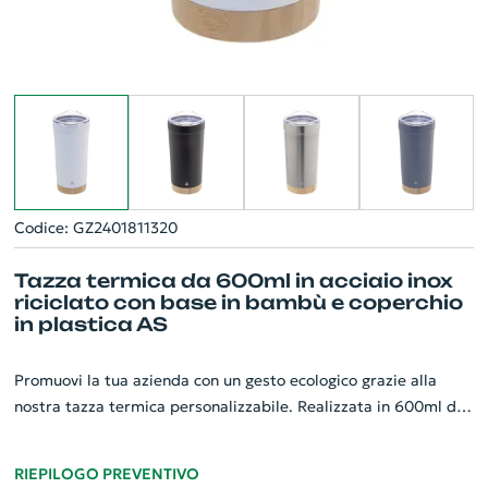
Codice: GZ2401811320
Tazza termica da 600ml in acciaio inox
riciclato con base in bambù e coperchio
in plastica AS
Promuovi la tua azienda con un gesto ecologico grazie alla
nostra tazza termica personalizzabile. Realizzata in 600ml di
acciaio inox riciclato, offre una doppia parete per contenere
efficacemente il calore delle tue bevande. Il suo design
RIEPILOGO PREVENTIVO
elegante è ulteriormente arricchito da una base in bambù,