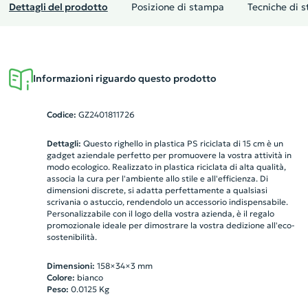
Dettagli del prodotto
Posizione di stampa
Tecniche di 
Informazioni riguardo questo prodotto
Codice:
GZ2401811726
Dettagli:
Questo righello in plastica PS riciclata di 15 cm è un
gadget aziendale perfetto per promuovere la vostra attività in
modo ecologico. Realizzato in plastica riciclata di alta qualità,
associa la cura per l'ambiente allo stile e all'efficienza. Di
dimensioni discrete, si adatta perfettamente a qualsiasi
scrivania o astuccio, rendendolo un accessorio indispensabile.
Personalizzabile con il logo della vostra azienda, è il regalo
promozionale ideale per dimostrare la vostra dedizione all'eco-
sostenibilità.
Dimensioni:
158×34×3 mm
Colore:
bianco
Peso:
0.0125
Kg