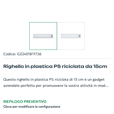
Codice: GZ2401811726
Righello in plastica PS riciclata da 15cm
Questo righello in plastica PS riciclata di 15 cm è un gadget
aziendale perfetto per promuovere la vostra attività in modo
ecologico. Realizzato in plastica riciclata di alta qualità,
associa la cura per l'ambiente allo stile e all'efficienza. Di
RIEPILOGO PREVENTIVO
dimensioni discrete, si adatta perfettamente a qualsiasi
Clicca per modificare la configurazione
scrivania o astuccio, rendendolo un accessorio indispensabile.