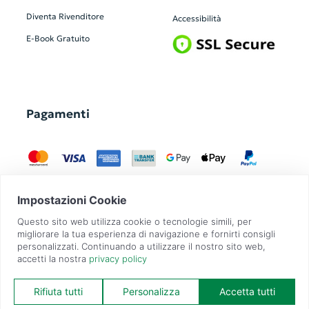
Diventa Rivenditore
Accessibilità
E-Book Gratuito
Pagamenti
GadgetZilla è un Brand di
Overbi S.r.l.
| realizzato con
Contit
| © 2026 Tutti
i diritti riservati | P.IVA: 09351560967