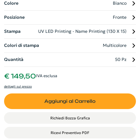
Personalizzabile con il logo della vostra azienda, è il regalo
Colore
Bianco
promozionale ideale per dimostrare la vostra dedizione
Posizione
Fronte
all'eco-sostenibilità.
Stampa
UV LED Printing - Name Printing (130 X 15)
Colori di stampa
Multicolore
Quantità
50 Pz
€ 149,50
IVA esclusa
dettagli sul prezzo
Aggiungi al Carrello
Richiedi Bozza Grafica
Ricevi Preventivo PDF