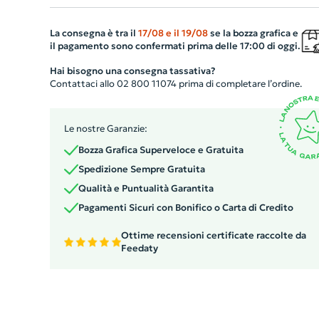
eleganza naturale. Completo di una confezione regalo in
cartoncino kraft, accresce l'esperienza unica di ricevere
La consegna è tra il
17/08
e il
19/08
se la bozza grafica e
il pagamento sono confermati prima delle 17:00 di oggi.
questo prezioso riconoscimento. Un'opzione perfetta pe
celebrare traguardi, successi e tragitti significativi
Hai bisogno una consegna tassativa?
Contattaci allo 02 800 11074 prima di completare l’ordine.
nell'ambito lavorativo. Un gadget personalizzato che
sicuramente colpirà nel segno.
Le nostre Garanzie:
Bozza Grafica Superveloce e Gratuita
Spedizione Sempre Gratuita
Qualità e Puntualità Garantita
Pagamenti Sicuri con Bonifico o Carta di Credito
Ottime recensioni certificate raccolte da
Feedaty