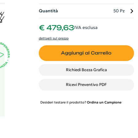
Quantità
50 Pz
r
€ 479,63
IVA esclusa
dettagli sul prezzo
Aggiungi al Carrello
Richiedi Bozza Grafica
Ricevi Preventivo PDF
Desideri testare il prodotto?
Ordina un Campione