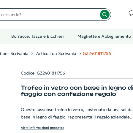
cando?
Borracce, Tazze e Bicchieri
Magliette e Abbigliamento
i per Scrivania
Articoli da Scrivania
GZ2401811756
Codice: GZ2401811756
Trofeo in vetro con base in legno d
faggio con confezione regalo
Questo lussuoso trofeo in vetro, sostenuto da una solida
base in legno di faggio, rappresenta il regalo aziendale
perfetto. Il vetro pregiato promette una durata senza
Altre informazioni prodotto
eguali, mentre la base in legno aggiunge un tocco di