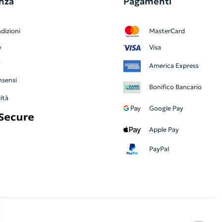
nza
Pagamenti
dizioni
MasterCard
y
Visa
y
America Express
nsensi
Bonifico Bancario
ità
Google Pay
Apple Pay
PayPal