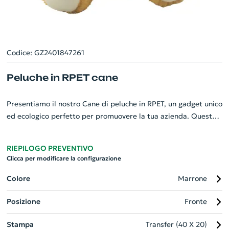
Codice: GZ2401847261
Peluche in RPET cane
Presentiamo il nostro Cane di peluche in RPET, un gadget unico
ed ecologico perfetto per promuovere la tua azienda. Questo
giocattolo morbido ed affascinante è realizzato in RPET, un
materiale riciclato e sostenibile. Vantaggi speciali includono
RIEPILOGO PREVENTIVO
una maglietta in poliestere RPET, personalizzabile con la
Clicca per modificare la configurazione
stampa per riflettere il logo o il messaggio del tuo marchio.
Per gli ordini senza stampa, la maglietta sarà fornita
Colore
Marrone
separatamente. Un articolo di alta qualità, adatto come regalo
Posizione
Fronte
aziendale o per eventi speciali.
Stampa
Transfer (40 X 20)