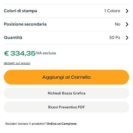
Colori di stampa
1 Colore
Posizione secondaria
No
Quantità
50 Pz
€ 334,35
IVA esclusa
dettagli sul prezzo
Aggiungi al Carrello
Richiedi Bozza Grafica
Ricevi Preventivo PDF
Desideri testare il prodotto?
Ordina un Campione