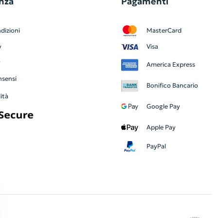
nza
Pagamenti
dizioni
MasterCard
y
Visa
y
America Express
nsensi
Bonifico Bancario
ità
Google Pay
Apple Pay
PayPal