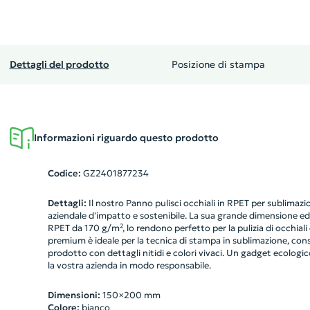
Dettagli del prodotto
Posizione di stampa
Informazioni riguardo questo prodotto
Codice:
GZ2401877234
Dettagli:
Il nostro Panno pulisci occhiali in RPET per sublima
aziendale d'impatto e sostenibile. La sua grande dimensione ed
RPET da 170 g/m², lo rendono perfetto per la pulizia di occhiali 
premium è ideale per la tecnica di stampa in sublimazione, cons
prodotto con dettagli nitidi e colori vivaci. Un gadget ecologic
la vostra azienda in modo responsabile.
Dimensioni:
150×200 mm
Colore:
bianco