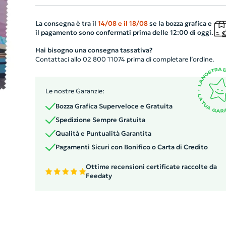
per la pulizia di occhiali e schermi. La sua superficie
premium è ideale per la tecnica di stampa in
La consegna è tra il
14/08
e il
18/08
se la bozza grafica e
il pagamento sono confermati prima delle 12:00 di oggi.
sublimazione, consentendo di personalizzare il prodotto
con dettagli nitidi e colori vivaci. Un gadget ecologico,
Hai bisogno una consegna tassativa?
Contattaci allo 02 800 11074 prima di completare l’ordine.
utile e distintivo per promuovere la vostra azienda in
modo responsabile.
Le nostre Garanzie:
Bozza Grafica Superveloce e Gratuita
Spedizione Sempre Gratuita
Qualità e Puntualità Garantita
Pagamenti Sicuri con Bonifico o Carta di Credito
Ottime recensioni certificate raccolte da
Feedaty