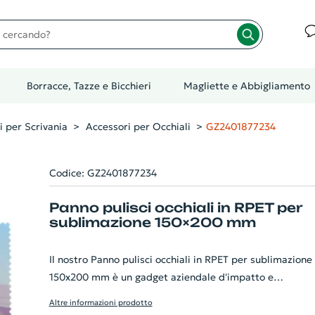
cando?
Borracce, Tazze e Bicchieri
Magliette e Abbigliamento
i per Scrivania
Accessori per Occhiali
GZ2401877234
Codice: GZ2401877234
Panno pulisci occhiali in RPET per
sublimazione 150×200 mm
Il nostro Panno pulisci occhiali in RPET per sublimazione 
150x200 mm è un gadget aziendale d'impatto e
sostenibile. La sua grande dimensione ed il materiale in
Altre informazioni prodotto
microfibra 100% RPET da 170 g/m², lo rendono perfetto