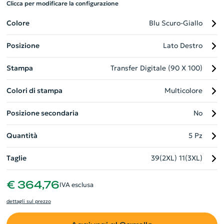
Clicca per modificare la configurazione
alle strisce riflettenti sul torso e sulle maniche. Con cappuccio
a scomparsa e polsini a coste, il VELILLA THEMIS è pratico e
Colore
Blu Scuro-Giallo
professionale. Disponibile in diverse taglie, è conforme agli
Posizione
Lato Destro
standard di sicurezza europei.
Stampa
Transfer Digitale (90 X 100)
Colori di stampa
Multicolore
Posizione secondaria
No
Quantità
5 Pz
Taglie
39(2XL)
11(3XL)
€ 364,76
IVA esclusa
dettagli sul prezzo