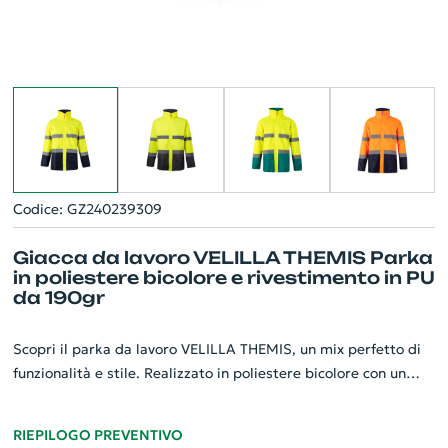
Codice: GZ240239309
Giacca da lavoro VELILLA THEMIS Parka
in poliestere bicolore e rivestimento in PU
da 190gr
Scopri il parka da lavoro VELILLA THEMIS, un mix perfetto di
funzionalità e stile. Realizzato in poliestere bicolore con un
rivestimento in PU da 190g, è progettato per garantire
comfort e resistenza. Dotato di un'apertura interna con zip per
RIEPILOGO PREVENTIVO
una personalizzazione semplice e veloce, offre sicurezza grazie