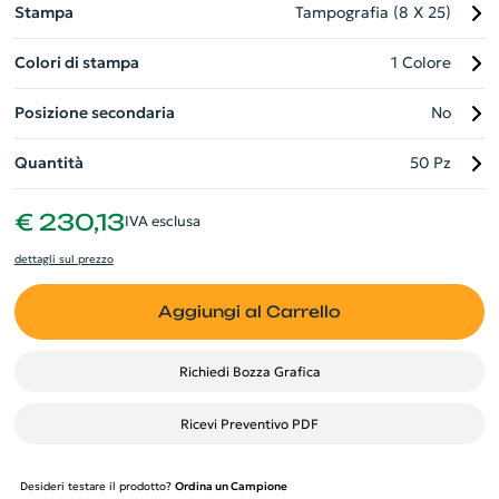
Stampa
Tampografia (8 X 25)
Colori di stampa
1 Colore
Posizione secondaria
No
Quantità
50 Pz
€ 230,13
IVA esclusa
dettagli sul prezzo
Aggiungi al Carrello
Richiedi Bozza Grafica
Ricevi Preventivo PDF
Desideri testare il prodotto?
Ordina un Campione