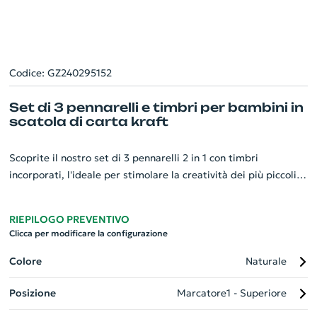
Codice: GZ240295152
Set di 3 pennarelli e timbri per bambini in
scatola di carta kraft
Scoprite il nostro set di 3 pennarelli 2 in 1 con timbri
incorporati, l'ideale per stimolare la creatività dei più piccoli.
Ogni pennarello possiede un divertente tappo a forma di
animale: un coniglio con timbro a carota nell'inchiostro
RIEPILOGO PREVENTIVO
arancione, un segnalibro panda con timbro a fiore nel verde e
Clicca per modificare la configurazione
un pennarello orso con timbro a zampa dal blu intenso. Questo
set, fornito in una charmante scatola regalo in carta kraft, può
Colore
Naturale
essere il regalo perfetto piacevole ed educativo allo stesso
Posizione
Marcatore1 - Superiore
tempo. Colorare non è mai stato così divertente!