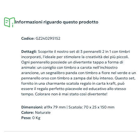
Informazioni riguardo questo prodotto
Codice:
GZ240295152
Dettagli:
Scoprite il nostro set di 3 pennarelli 2 in 1 con timbri
incorporati, l'ideale per stimolare la creatività dei più piccoli.
Ogni pennarello possiede un divertente tappo a forma di
animale: un coniglio con timbro a carota nell'inchiostro
arancione, un segnalibro panda con timbro a fiore nel verde e un
pennarello orso con timbro a zampa dal blu intenso. Questo set,
fornito in una charmante scatola regalo in carta kraft, può
essere il regalo perfetto piacevole ed educativo allo stesso
tempo. Colorare non è mai stato così divertente!
Dimensioni:
ø19x 79 mm | Scatola: 70 x 25 x 150 mm
Colore:
Naturale
Peso:
0
Kg