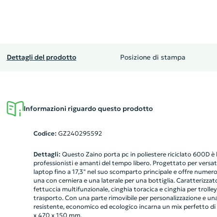
Dettagli del prodotto
Posizione di stampa
Informazioni riguardo questo prodotto
Codice:
GZ240295592
Dettagli:
Questo Zaino porta pc in poliestere riciclato 600D è 
professionisti e amanti del tempo libero. Progettato per versat
laptop fino a 17,3" nel suo scomparto principale e offre nume
una con cerniera e una laterale per una bottiglia. Caratterizza
fettuccia multifunzionale, cinghia toracica e cinghia per trolley, 
trasporto. Con una parte rimovibile per personalizzazione e una
resistente, economico ed ecologico incarna un mix perfetto di s
x 470 x 150 mm.