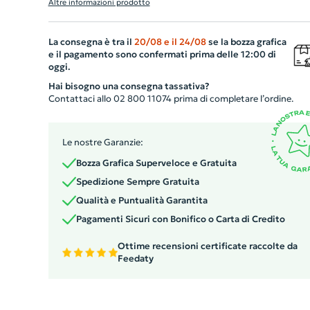
Altre informazioni prodotto
contenere un laptop fino a 17,3" nel suo scomparto
principale e offre numerose tasche portaoggetti, compr
La consegna è tra il
20/08
e il
24/08
se la bozza grafica
una con cerniera e una laterale per una bottiglia.
e il pagamento sono confermati prima delle 12:00 di
Caratterizzato da cinghie di compressione, fettuccia
oggi.
multifunzionale, cinghia toracica e cinghia per trolley, of
Hai bisogno una consegna tassativa?
praticità e facilità di trasporto. Con una parte rimovibil
Contattaci allo 02 800 11074 prima di completare l’ordine.
per personalizzazione e una capacità di 21L, questo zain
resistente, economico ed ecologico incarna un mix
Le nostre Garanzie:
perfetto di stile e funzionalità. Dimensioni:310 x 470 x 1
Bozza Grafica Superveloce e Gratuita
mm.
Spedizione Sempre Gratuita
Qualità e Puntualità Garantita
Pagamenti Sicuri con Bonifico o Carta di Credito
Ottime recensioni certificate raccolte da
Feedaty