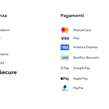
nza
Pagamenti
dizioni
MasterCard
y
Visa
y
America Express
nsensi
Bonifico Bancario
ità
Google Pay
Apple Pay
PayPal