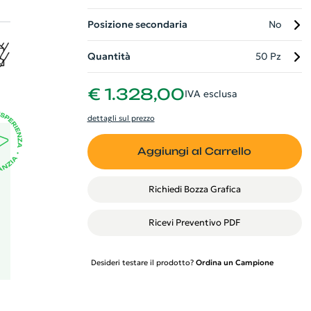
Posizione secondaria
No
esi
Quantità
50 Pz
fre
€ 1.328,00
IVA esclusa
e
o
dettagli sul prezzo
50
Aggiungi al Carrello
Richiedi Bozza Grafica
Ricevi Preventivo PDF
Desideri testare il prodotto?
Ordina un Campione