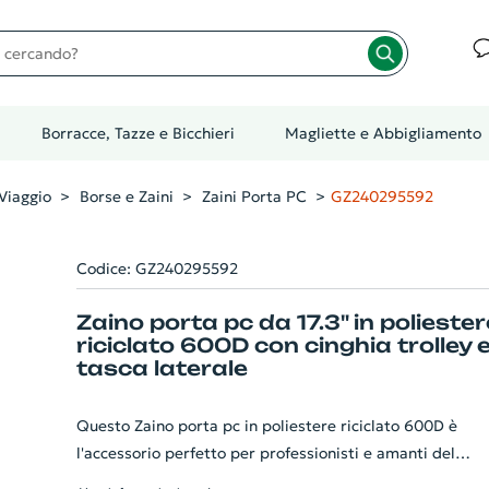
cando?
Borracce, Tazze e Bicchieri
Magliette e Abbigliamento
Viaggio
Borse e Zaini
Zaini Porta PC
GZ240295592
Codice: GZ240295592
Zaino porta pc da 17.3" in poliester
riciclato 600D con cinghia trolley 
tasca laterale
Questo Zaino porta pc in poliestere riciclato 600D è
l'accessorio perfetto per professionisti e amanti del
tempo libero. Progettato per versatilità e durata, può