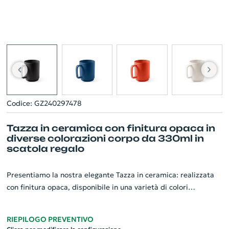
Codice: GZ240297478
Tazza in ceramica con finitura opaca in
diverse colorazioni corpo da 330ml in
scatola regalo
Presentiamo la nostra elegante Tazza in ceramica: realizzata
con finitura opaca, disponibile in una varietà di colori
accattivanti. Questo prodotto vanta un design cilindrico con
ben 330 ml di capacità, adatta per la tua bevanda calda
RIEPILOGO PREVENTIVO
preferita. Non solo è pratica, ma le viene anche fornita in una