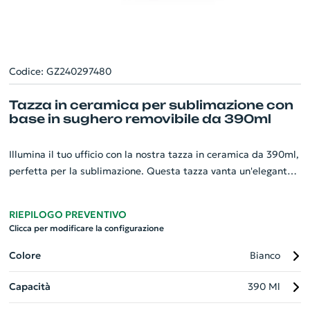
Codice: GZ240297480
Tazza in ceramica per sublimazione con
base in sughero removibile da 390ml
Illumina il tuo ufficio con la nostra tazza in ceramica da 390ml,
perfetta per la sublimazione. Questa tazza vanta un'elegante
finitura lucida e un design innovativo con base in sughero
removibile, pensata per proteggere la superficie della tazza.
RIEPILOGO PREVENTIVO
Questo gadget aziendale ti permette di godere il tuo caffè
Clicca per modificare la configurazione
fino a 390 ml. Può essere lavata in lavastoviglie, senza la base.
Inoltre, viene fornita in una scatola regalo di carta kraft,
Colore
Bianco
rendendola l'opzione ideale per un regalo aziendale elegante e
Capacità
390 Ml
personalizzato.