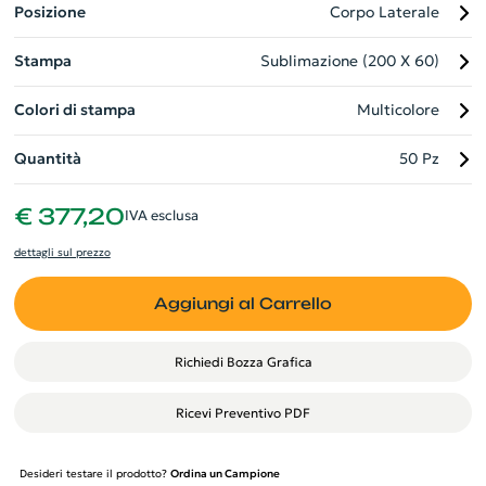
Posizione
Corpo Laterale
Stampa
Sublimazione (200 X 60)
Colori di stampa
Multicolore
Quantità
50 Pz
€ 377,20
IVA esclusa
dettagli sul prezzo
Aggiungi al Carrello
Richiedi Bozza Grafica
Ricevi Preventivo PDF
Desideri testare il prodotto?
Ordina un Campione