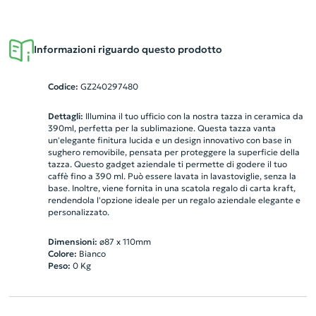
Informazioni riguardo questo prodotto
Codice:
GZ240297480
Dettagli:
Illumina il tuo ufficio con la nostra tazza in ceramica da
390ml, perfetta per la sublimazione. Questa tazza vanta
un'elegante finitura lucida e un design innovativo con base in
sughero removibile, pensata per proteggere la superficie della
tazza. Questo gadget aziendale ti permette di godere il tuo
caffè fino a 390 ml. Può essere lavata in lavastoviglie, senza la
base. Inoltre, viene fornita in una scatola regalo di carta kraft,
rendendola l'opzione ideale per un regalo aziendale elegante e
personalizzato.
Dimensioni:
ø87 x 110mm
Colore:
Bianco
Peso:
0
Kg