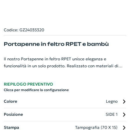
Codice: GZ24035320
Portapenne in feltro RPET e bambù
Il nostro Portapenne in feltro RPET unisce eleganza e
funzionalità in un solo prodotto. Realizzato con materiali di
ottima qualità, presenta una raffinata base in bambù, che
assicura stabilità e durata nel tempo. L'innovativo design
RIEPILOGO PREVENTIVO
include un comodissimo supporto per telefono, per tenere
Clicca per modificare la configurazione
sempre a portata di mano il tuo dispositivo. Ideale per uffici e
ambienti professionali, rappresenta un gadget aziendale
Colore
Legno
personalizzabile per valorizzare il tuo brand. Scegli un articolo
Posizione
SIDE 1
di design, eco-friendly e utile ogni giorno.
Stampa
Tampografia (70 X 15)