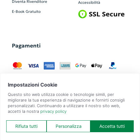
Diventa Rivenditore
Accessibilità
E-Book Gratuito
Pagamenti
GadgetZilla è un Brand di
Overbi S.r.l.
| realizzato con
Contit
| © 2026 Tutti
i diritti riservati | P.IVA: 09351560967