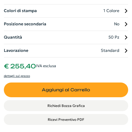
Colori di stampa
1 Colore
Posizione secondaria
No
Quantità
50 Pz
Lavorazione
Standard
€ 255,40
IVA esclusa
dettagli sul prezzo
Aggiungi al Carrello
Richiedi Bozza Grafica
Ricevi Preventivo PDF