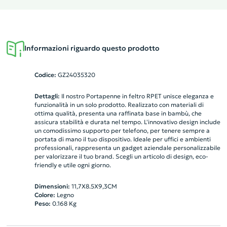
Informazioni riguardo questo prodotto
Codice:
GZ24035320
Dettagli:
Il nostro Portapenne in feltro RPET unisce eleganza e
funzionalità in un solo prodotto. Realizzato con materiali di
ottima qualità, presenta una raffinata base in bambù, che
assicura stabilità e durata nel tempo. L'innovativo design include
un comodissimo supporto per telefono, per tenere sempre a
portata di mano il tuo dispositivo. Ideale per uffici e ambienti
professionali, rappresenta un gadget aziendale personalizzabile
per valorizzare il tuo brand. Scegli un articolo di design, eco-
friendly e utile ogni giorno.
Dimensioni:
11,7X8.5X9,3CM
Colore:
Legno
Peso:
0.168
Kg