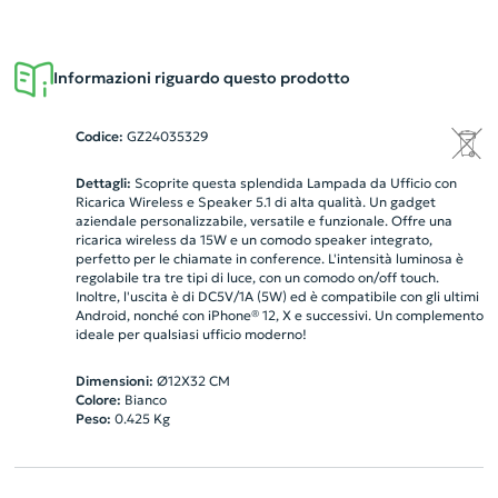
Informazioni riguardo questo prodotto
Codice:
GZ24035329
Dettagli:
Scoprite questa splendida Lampada da Ufficio con
Ricarica Wireless e Speaker 5.1 di alta qualità. Un gadget
aziendale personalizzabile, versatile e funzionale. Offre una
ricarica wireless da 15W e un comodo speaker integrato,
perfetto per le chiamate in conference. L'intensità luminosa è
regolabile tra tre tipi di luce, con un comodo on/off touch.
Inoltre, l'uscita è di DC5V/1A (5W) ed è compatibile con gli ultimi
Android, nonché con iPhone® 12, X e successivi. Un complemento
ideale per qualsiasi ufficio moderno!
Dimensioni:
Ø12X32 CM
Colore:
Bianco
Peso:
0.425
Kg