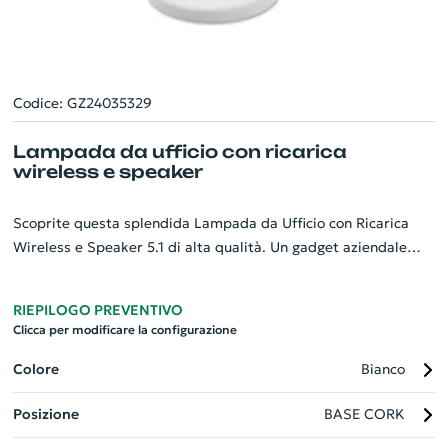
Codice: GZ24035329
Lampada da ufficio con ricarica
wireless e speaker
Scoprite questa splendida Lampada da Ufficio con Ricarica
Wireless e Speaker 5.1 di alta qualità. Un gadget aziendale
personalizzabile, versatile e funzionale. Offre una ricarica
wireless da 15W e un comodo speaker integrato, perfetto per
RIEPILOGO PREVENTIVO
le chiamate in conference. L'intensità luminosa è regolabile tra
Clicca per modificare la configurazione
tre tipi di luce, con un comodo on/off touch. Inoltre, l'uscita è
di DC5V/1A (5W) ed è compatibile con gli ultimi Android,
Colore
Bianco
nonché con iPhone® 12, X e successivi. Un complemento ideale
Posizione
BASE CORK
per qualsiasi ufficio moderno!