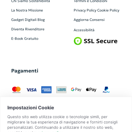
Chi Siamo
Sostenibilità
Termini e Condizioni
La Nostra Missione
Privacy Policy
Cookie Policy
Gadget Digitali
Blog
Aggiorna Consensi
Diventa Rivenditore
Accessibilità
E-Book Gratuito
Pagamenti
GadgetZilla è un Brand di
Overbi S.r.l.
| realizzato con
Contit
| © 2026 Tutti
i diritti riservati | P.IVA: 09351560967