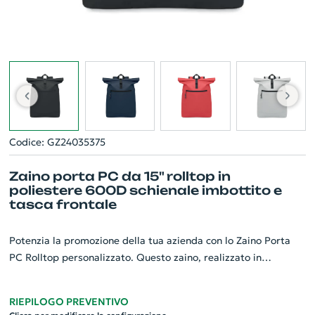
Codice: GZ24035375
Zaino porta PC da 15" rolltop in
poliestere 600D schienale imbottito e
tasca frontale
Potenzia la promozione della tua azienda con lo Zaino Porta
PC Rolltop personalizzato. Questo zaino, realizzato in
poliestere resistente 600D, è caratterizzato da uno schienale
imbottito per un comfort extra durante l'uso. Include una tasca
RIEPILOGO PREVENTIVO
frontale con cerniera per piccoli oggetti e una fodera interna in