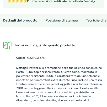
Ottime recensioni certificate raccolte da Feedaty
Dettagli del prodotto
Posizione di stampa
Tecniche di 
Informazioni riguardo questo prodotto
Codice:
GZ24035375
Dettagli:
Potenzia la promozione della tua azienda con lo Zaino
Porta PC Rolltop personalizzato. Questo zaino, realizzato in
poliestere resistente 600D, è caratterizzato da uno schienale
imbottito per un comfort extra durante l'uso. Include una tasca
frontale con cerniera per piccoli oggetti e una fodera interna in
210D per proteggere ulteriormente i tuoi beni. Il rinforzo alla
base assicura robustezza e durata nel tempo. Adatto per
laptop fino a 15", è l'accessorio ideale per i tuoi clienti e
dipendenti, combinando stile, sicurezza e funzionalità.