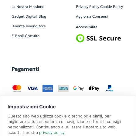
La Nostra Missione
Privacy Policy
Cookie Policy
Gadget Digitali
Blog
Aggiorna Consensi
Diventa Rivenditore
Accessibilità
E-Book Gratuito
Pagamenti
GadgetZilla è un Brand di
Overbi S.r.l.
| realizzato con
Contit
| © 2026 Tutti
i diritti riservati | P.IVA: 09351560967