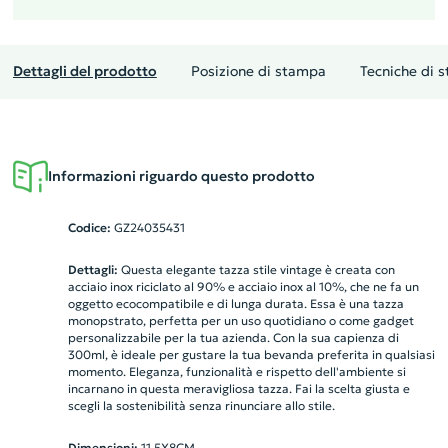
Dettagli del prodotto
Posizione di stampa
Tecniche di 
Informazioni riguardo questo prodotto
Codice:
GZ24035431
Dettagli:
Questa elegante tazza stile vintage è creata con
acciaio inox riciclato al 90% e acciaio inox al 10%, che ne fa un
oggetto ecocompatibile e di lunga durata. Essa è una tazza
monopstrato, perfetta per un uso quotidiano o come gadget
personalizzabile per la tua azienda. Con la sua capienza di
300ml, è ideale per gustare la tua bevanda preferita in qualsiasi
momento. Eleganza, funzionalità e rispetto dell'ambiente si
incarnano in questa meravigliosa tazza. Fai la scelta giusta e
scegli la sostenibilità senza rinunciare allo stile.
Dimensioni:
11.5X8CM