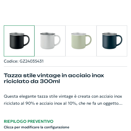
Codice: GZ24035431
Tazza stile vintage in acciaio inox
riciclato da 300ml
Questa elegante tazza stile vintage è creata con acciaio inox
riciclato al 90% e acciaio inox al 10%, che ne fa un oggetto
ecocompatibile e di lunga durata. Essa è una tazza
monopstrato, perfetta per un uso quotidiano o come gadget
RIEPILOGO PREVENTIVO
personalizzabile per la tua azienda. Con la sua capienza di
Clicca per modificare la configurazione