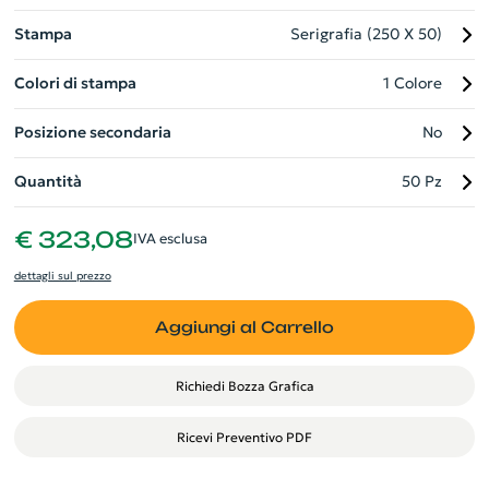
semplicemente per prender nota dei pensieri quotidiani.
Stampa
Serigrafia (250 X 50)
Colori di stampa
1 Colore
Posizione secondaria
No
Quantità
50 Pz
€ 323,08
IVA esclusa
dettagli sul prezzo
Aggiungi al Carrello
Richiedi Bozza Grafica
Ricevi Preventivo PDF