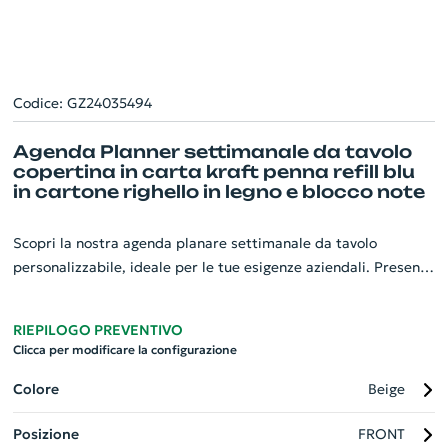
Codice: GZ24035494
Agenda Planner settimanale da tavolo
copertina in carta kraft penna refill blu
in cartone righello in legno e blocco note
Scopri la nostra agenda planare settimanale da tavolo
personalizzabile, ideale per le tue esigenze aziendali. Presenta
una sofisticata copertina in carta kraft che aggiunge un tocco
di eleganza. Completa di una penna a scatto in cartone dallo
RIEPILOGO PREVENTIVO
stile unico con inchiostro blu rigenerante, questa agenda
Clicca per modificare la configurazione
comprende anche un righello in legno e blocco note adesivo,
rendendola un gadget multifunzionale. Fai sentire i tuoi clienti
Colore
Beige
speciali e distinti regalando loro questo meraviglioso gadget
Posizione
FRONT
personalizzato. Perfetta per riunioni, appuntamenti o