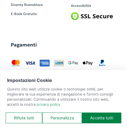
Diventa Rivenditore
Accessibilità
E-Book Gratuito
Pagamenti
GadgetZilla è un Brand di
Overbi S.r.l.
| realizzato con
Contit
| © 2026 Tutti
i diritti riservati | P.IVA: 09351560967