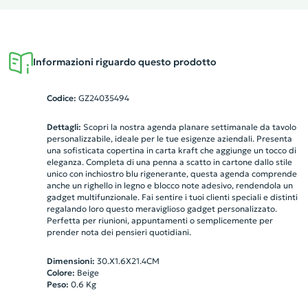
Informazioni riguardo questo prodotto
Codice:
GZ24035494
Dettagli:
Scopri la nostra agenda planare settimanale da tavolo
personalizzabile, ideale per le tue esigenze aziendali. Presenta
una sofisticata copertina in carta kraft che aggiunge un tocco di
eleganza. Completa di una penna a scatto in cartone dallo stile
unico con inchiostro blu rigenerante, questa agenda comprende
anche un righello in legno e blocco note adesivo, rendendola un
gadget multifunzionale. Fai sentire i tuoi clienti speciali e distinti
regalando loro questo meraviglioso gadget personalizzato.
Perfetta per riunioni, appuntamenti o semplicemente per
prender nota dei pensieri quotidiani.
Dimensioni:
30.X1.6X21.4CM
Colore:
Beige
Peso:
0.6
Kg