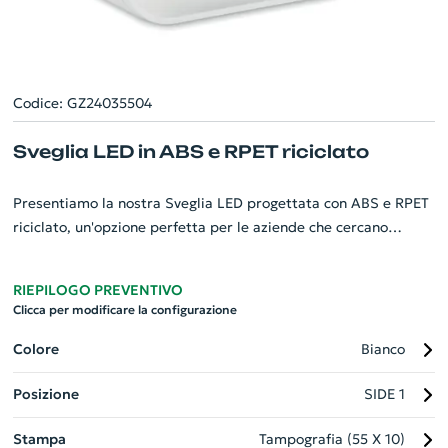
Codice: GZ24035504
Sveglia LED in ABS e RPET riciclato
Presentiamo la nostra Sveglia LED progettata con ABS e RPET
riciclato, un'opzione perfetta per le aziende che cercano
gadget personalizzati responsabili. Dotata di una
visualizzazione dell'anno solare unicamente in modalità
RIEPILOGO PREVENTIVO
sveglia, offre una funzionalità aggiuntiva oltre al normale
Clicca per modificare la configurazione
allarme. Include anche una luce ambientale regolabile per
creare l'ambiente perfetto. Alimentata a 3 batterie AA, offre
Colore
Bianco
praticità e semplicità di utilizzo. Un must per qualsiasi
Posizione
SIDE 1
ambiente lavorativo eco-consapevole.
Stampa
Tampografia (55 X 10)