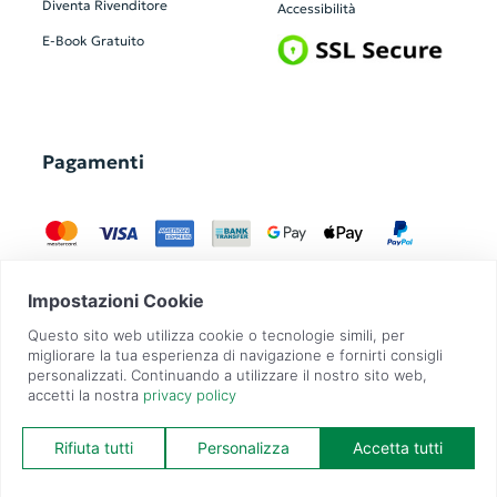
Diventa Rivenditore
Accessibilità
E-Book Gratuito
Pagamenti
GadgetZilla è un Brand di
Overbi S.r.l.
| realizzato con
Contit
| © 2026 Tutti
i diritti riservati | P.IVA: 09351560967