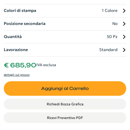
Colori di stampa
1 Colore
Posizione secondaria
No
Quantità
50 Pz
Lavorazione
Standard
€ 685,90
IVA esclusa
dettagli sul prezzo
Aggiungi al Carrello
Richiedi Bozza Grafica
Ricevi Preventivo PDF